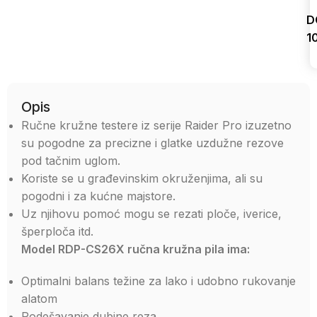
D
1
Uporedi
Opis
Ručne kružne testere iz serije Raider Pro izuzetno
su pogodne za precizne i glatke uzdužne rezove
pod tačnim uglom.
Koriste se u građevinskim okruženjima, ali su
pogodni i za kućne majstore.
Uz njihovu pomoć mogu se rezati ploče, iverice,
šperploča itd.
Model RDP-CS26X ručna kružna pila ima:
Optimalni balans težine za lako i udobno rukovanje
alatom
Podešavanje dubine reza