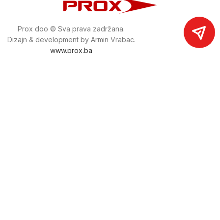
Prox doo © Sva prava zadržana.
Dizajn & development by Armin Vrabac.
www.prox.ba
Pratite nas na društvenim mrežama
proxdoo
Najveća trgovina mašina i alata u
Bosni i Hercegovini.
Tri prodajne lokacije alata i mašina u Sarajevu.
Više od 800 kategorija alata i mašina u kojima ćete pronaći
sve sortirano i raspoređeno, sa preko 22 000 artikala u