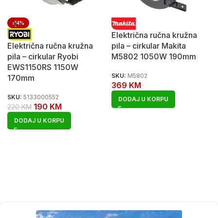
-14%
Električna ručna kružna
Električna ručna kružna
pila – cirkular Makita
pila – cirkular Ryobi
M5802 1050W 190mm
EWS1150RS 1150W
SKU:
M5802
170mm
369
KM
SKU:
5133000552
DODAJ U KORPU
190
KM
220
KM
DODAJ U KORPU