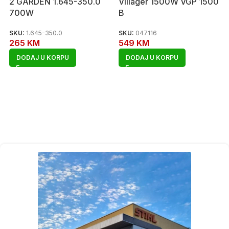
2 GARDEN 1.645-350.0
Villager 1500W VGP 1500
700W
B
SKU:
1.645-350.0
SKU:
047116
265
KM
549
KM
DODAJ U KORPU
DODAJ U KORPU