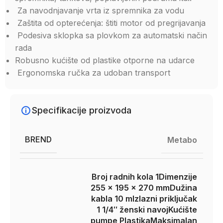
Za navodnjavanje vrta iz spremnika za vodu
Zaštita od opterećenja: štiti motor od pregrijavanja
Podesiva sklopka sa plovkom za automatski način
rada
Robusno kućište od plastike otporne na udarce
Ergonomska ručka za udoban transport
Specifikacije proizvoda
BREND
Metabo
Broj radnih kola 1
Dimenzije
255 x 195 x 270 mm
Dužina
kabla 10 m
Izlazni priključak
1 1/4″ ženski navoj
Kućište
pumpe Plastika
Maksimalan