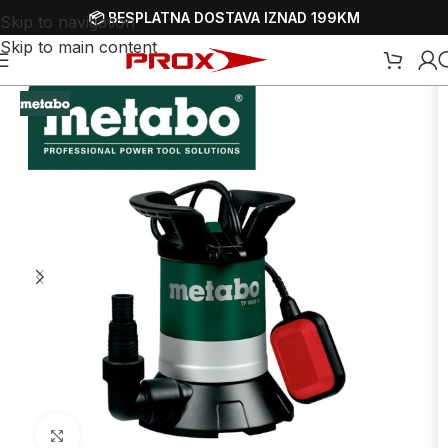
📦 BESPLATNA DOSTAVA IZNAD 199KM
Skip to navigation
Skip to main content
a vodu
/
Električne pumpe za vodu
/
Električne pumpe za čistu vodu
Uvećaj sliku