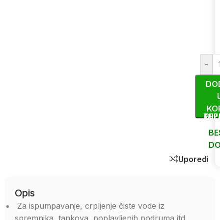
-
DO
KO
KUP
BRZ
BE
DO
Uporedi
Opis
Za ispumpavanje, crpljenje čiste vode iz
spremnika, tankova, poplavljenih podruma itd..