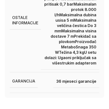
pritisak 0,7 bar
Maksimalan
protok 8.000
l/h
Maksimalna dubina
OSTALE
usisa 5 m
Maksimalna
INFORMACIJE
veličina čestica Do 3
mm
Maksimalna visina
dostave 7 m
Prekidač sa
plovkom
Proizvođač
Metabo
Snaga 350
W
Težina 4,3 kg
U setu
dolazi: Ugaoni priključak sa
višestrukim adapterom
GARANCIJA
36 mjeseci garancije