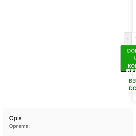
-
DO
KO
KUP
BRZ
BE
DO
Uporedi
Opis
Oprema: