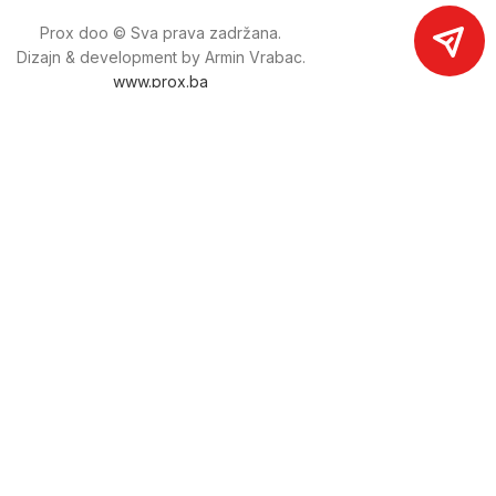
Prox doo © Sva prava zadržana.
Dizajn & development by Armin Vrabac.
www.prox.ba
Pratite nas na društvenim mrežama
proxdoo
Najveća trgovina mašina i alata u
Bosni i Hercegovini.
Tri prodajne lokacije alata i mašina u Sarajevu.
Više od 800 kategorija alata i mašina u kojima ćete pronaći
sve sortirano i raspoređeno, sa preko 22 000 artikala u
ponudi. Zastupamo i nudimo više od 230 brendova !