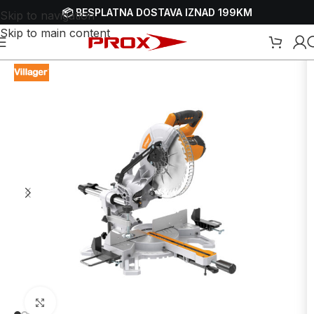
📦 BESPLATNA DOSTAVA IZNAD 199KM
Skip to navigation
Skip to main content
eta i metala
/
Električne pile
/
Električne potezno-nagibne pile - štuceri
Uvećaj sliku