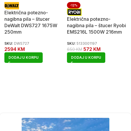
-12%
Električna potezno-
nagibna pila – štucer
Električna potezno-
DeWalt DWS727 1675W
nagibna pila – štucer Ryobi
250mm
EMS216L 1500W 216mm
SKU:
DWS727
SKU:
5133001197
2594
KM
572
KM
650
KM
DODAJ U KORPU
DODAJ U KORPU