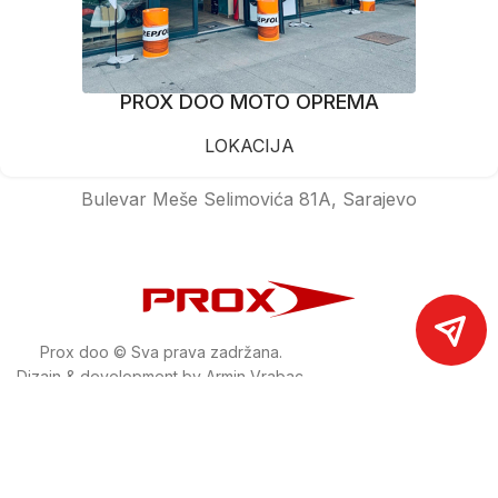
PROX DOO MOTO OPREMA
LOKACIJA
Bulevar Meše Selimovića 81A, Sarajevo
Prox doo © Sva prava zadržana.
Dizajn & development by Armin Vrabac.
www.prox.ba
Pratite nas na društvenim mrežama