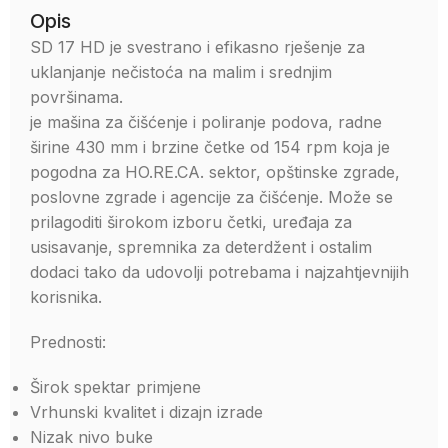
Opis
SD 17 HD je svestrano i efikasno rješenje za
uklanjanje nečistoća na malim i srednjim
površinama.
je mašina za čišćenje i poliranje podova, radne
širine 430 mm i brzine četke od 154 rpm koja je
pogodna za HO.RE.CA. sektor, opštinske zgrade,
poslovne zgrade i agencije za čišćenje. Može se
prilagoditi širokom izboru četki, uređaja za
usisavanje, spremnika za deterdžent i ostalim
dodaci tako da udovolji potrebama i najzahtjevnijih
korisnika.
Prednosti:
Širok spektar primjene
Vrhunski kvalitet i dizajn izrade
Nizak nivo buke