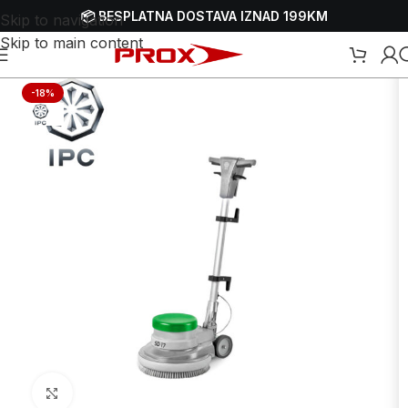
📦 BESPLATNA DOSTAVA IZNAD 199KM
Skip to navigation
Skip to main content
je - čišćenje podova
/
Električne mašine za pranje - čišćenje podova
-18%
Uvećaj sliku