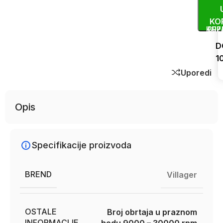
KO
KUP
BRZ
D
1
Uporedi
Opis
Specifikacije proizvoda
BREND
Villager
OSTALE
Broj obrtaja u praznom
INFORMACIJE
hodu 9000 – 30000 rpm