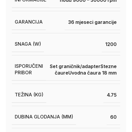
GARANCIJA
36 mjeseci garancije
SNAGA (W)
1200
ISPORUČENI
Set graničnik/adapter
Stezne
PRIBOR
čaure
Uvodna čaura 18 mm
TEŽINA (KG)
4.75
DUBINA GLODANJA (MM)
60