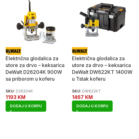
Električna glodalica za
Električna glodalica za
utore za drvo – keksarica
utore za drvo – keksarica
DeWalt D26204K 900W
DeWalt DW622KT 1400W
sa priborom u koferu
u Tstak koferu
SKU:
D26204K
SKU:
DW622KT
1193
KM
1467
KM
DODAJ U KORPU
DODAJ U KORPU