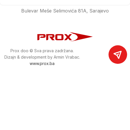
Bulevar Meše Selimovića 81A, Sarajevo
Prox doo © Sva prava zadržana.
Dizajn & development by Armin Vrabac.
www.prox.ba
Pratite nas na društvenim mrežama
proxdoo
Najveća trgovina mašina i alata u
Bosni i Hercegovini.