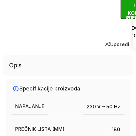
KO
KUP
BRZ
D
1
Uporedi
Opis
Specifikacije proizvoda
NAPAJANJE
230 V ~ 50 Hz
PREČNIK LISTA (MM)
180