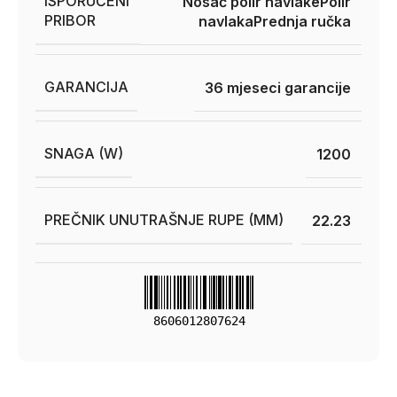
ISPORUČENI
Nosač polir navlake
Polir
PRIBOR
navlaka
Prednja ručka
GARANCIJA
36 mjeseci garancije
SNAGA (W)
1200
PREČNIK UNUTRAŠNJE RUPE (MM)
22.23
8606012807624