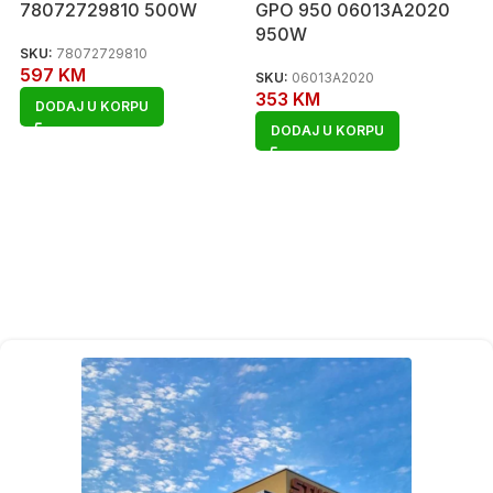
78072729810 500W
GPO 950 06013A2020
950W
SKU:
78072729810
597
KM
SKU:
06013A2020
353
KM
DODAJ U KORPU
DODAJ U KORPU