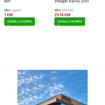
BiH
Villager bačva 205l
SKU:
repsol
SKU:
056496
1
KM
2574
KM
DODAJ U KORPU
DODAJ U KORPU