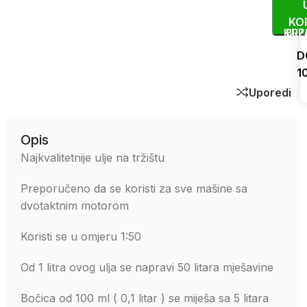
KO
KUP
BRZ
D
1
Uporedi
Opis
Najkvalitetnije ulje na tržištu
Preporučeno da se koristi za sve mašine sa
dvotaktnim motorom
Koristi se u omjeru 1:50
Od 1 litra ovog ulja se napravi 50 litara mješavine
Bočica od 100 ml ( 0,1 litar ) se miješa sa 5 litara