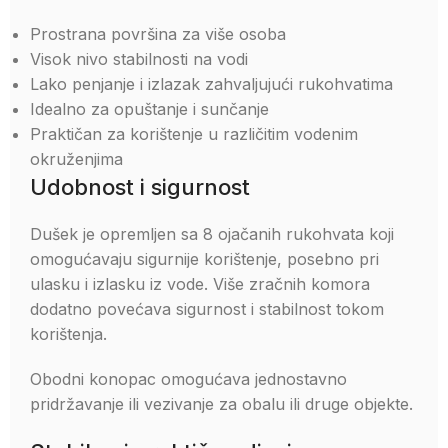
Prostrana površina za više osoba
Visok nivo stabilnosti na vodi
Lako penjanje i izlazak zahvaljujući rukohvatima
Idealno za opuštanje i sunčanje
Praktičan za korištenje u različitim vodenim
okruženjima
Udobnost i sigurnost
Dušek je opremljen sa 8 ojačanih rukohvata koji
omogućavaju sigurnije korištenje, posebno pri
ulasku i izlasku iz vode. Više zračnih komora
dodatno povećava sigurnost i stabilnost tokom
korištenja.
Obodni konopac omogućava jednostavno
pridržavanje ili vezivanje za obalu ili druge objekte.