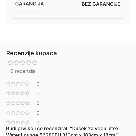
GARANCIJA
BEZ GARANCIJE
Recenzije kupaca
0 recenzija
0
0
0
0
0
Budi prvi koji će recenzirati “Dušek za vodu Intex
Water Lounge 56289EU 310cm x 183cm x 18cm”