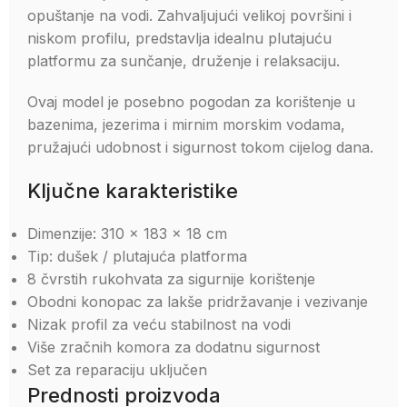
opuštanje na vodi. Zahvaljujući velikoj površini i
niskom profilu, predstavlja idealnu plutajuću
platformu za sunčanje, druženje i relaksaciju.
Ovaj model je posebno pogodan za korištenje u
bazenima, jezerima i mirnim morskim vodama,
pružajući udobnost i sigurnost tokom cijelog dana.
Ključne karakteristike
Dimenzije: 310 x 183 x 18 cm
Tip: dušek / plutajuća platforma
8 čvrstih rukohvata za sigurnije korištenje
Obodni konopac za lakše pridržavanje i vezivanje
Nizak profil za veću stabilnost na vodi
Više zračnih komora za dodatnu sigurnost
Set za reparaciju uključen
Prednosti proizvoda