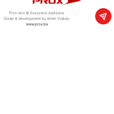
Prox doo © Sva prava zadržana.
Dizajn & development by Armin Vrabac.
www.prox.ba
Pratite nas na društvenim mrežama
proxdoo
Najveća trgovina mašina i alata u
Bosni i Hercegovini.
Tri prodajne lokacije alata i mašina u Sarajevu.
Više od 800 kategorija alata i mašina u kojima ćete pronaći
sve sortirano i raspoređeno, sa preko 22 000 artikala u