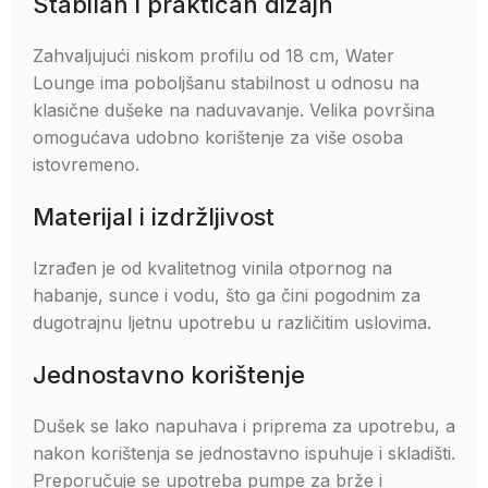
Stabilan i praktičan dizajn
Zahvaljujući niskom profilu od 18 cm, Water
Lounge ima poboljšanu stabilnost u odnosu na
klasične dušeke na naduvavanje. Velika površina
omogućava udobno korištenje za više osoba
istovremeno.
Materijal i izdržljivost
Izrađen je od kvalitetnog vinila otpornog na
habanje, sunce i vodu, što ga čini pogodnim za
dugotrajnu ljetnu upotrebu u različitim uslovima.
Jednostavno korištenje
Dušek se lako napuhava i priprema za upotrebu, a
nakon korištenja se jednostavno ispuhuje i skladišti.
Preporučuje se upotreba pumpe za brže i