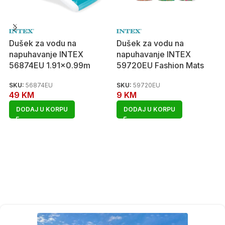
Dušek za vodu na
Dušek za vodu na
napuhavanje INTEX
napuhavanje INTEX
56874EU 1.91×0.99m
59720EU Fashion Mats
SKU:
56874EU
SKU:
59720EU
49
KM
9
KM
DODAJ U KORPU
DODAJ U KORPU