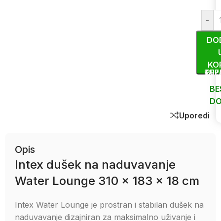
-
DO
KO
KUP
BRZ
BE
DO
Uporedi
Opis
Intex dušek na naduvavanje
Water Lounge 310 x 183 x 18 cm
Intex Water Lounge je prostran i stabilan dušek na
naduvavanje dizajniran za maksimalno uživanje i