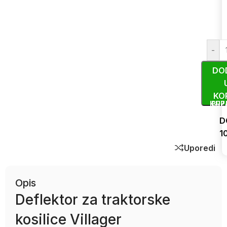
-
DO
KO
KUP
BRZ
D
1
Uporedi
Opis
Deflektor za traktorske
kosilice Villager