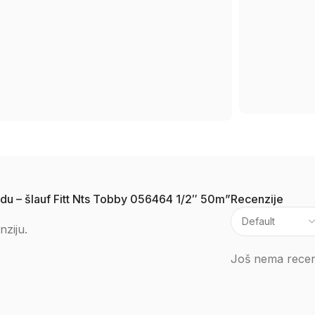
vodu – šlauf Fitt Nts Tobby 056464 1/2″ 50m”
Recenzije
nziju.
Još nema recenz