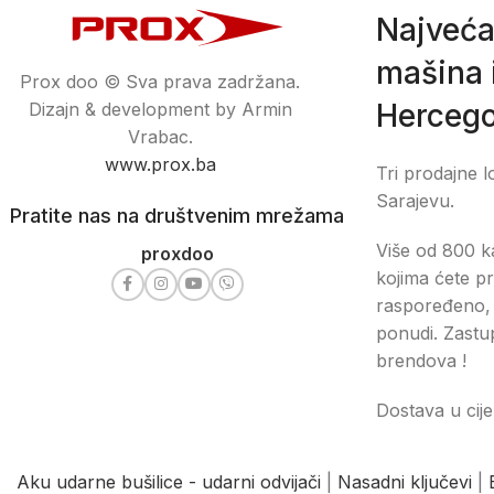
Najveća
mašina i
Prox doo © Sva prava zadržana.
Hercego
Dizajn & development by Armin
Vrabac.
www.prox.ba
Tri prodajne l
Sarajevu.
Pratite nas na društvenim mrežama
Više od 800 ka
proxdoo
kojima ćete pr
raspoređeno, 
ponudi. Zastu
brendova !
Dostava u cije
Aku udarne bušilice - udarni odvijači
|
Nasadni ključevi
|