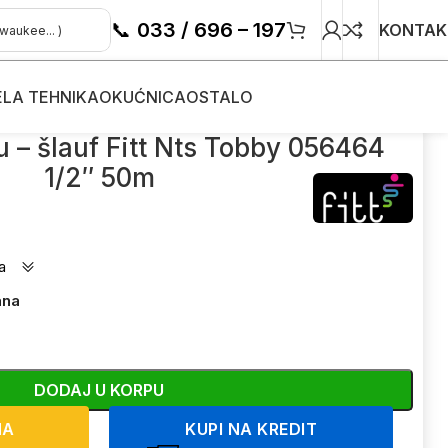
📞
033 / 696 – 197
KONTAK
ELA TEHNIKA
OKUĆNICA
OSTALO
 50m
u – šlauf Fitt Nts Tobby 056464
1/2″ 50m
a
ana
DODAJ U KORPU
NA
KUPI NA KREDIT