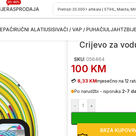
DO -80%
IJE
RASPRODAJA
EPAČI
RUČNI ALATI
USISIVAČI / VAP / PUHAČI
ULJA
HTZ
BIJ
vodu - šlaufi
/
Crijevo za vodu – šlauf Fitt Nts Tobby 056464 1/2″
Crijevo za vod
SKU:
056464
100
KM
💳
8,33 KM
mjesečno na 12 rat
Po narudžbi - isporuka
2-7 d
-
+
BRZA KUPOVI