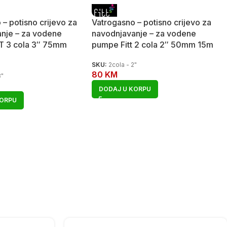
 – potisno crijevo za
Vatrogasno – potisno crijevo za
nje – za vodene
navodnjavanje – za vodene
T 3 cola 3″ 75mm
pumpe Fitt 2 cola 2″ 50mm 15m
SKU:
2cola - 2"
80
KM
3"
DODAJ U KORPU
KORPU