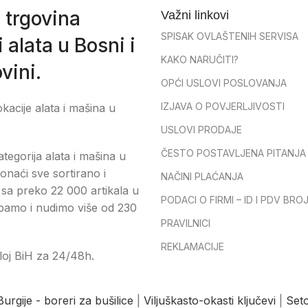
 trgovina
Važni linkovi
SPISAK OVLAŠTENIH SERVISA
 alata u Bosni i
KAKO NARUČITI?
vini.
OPĆI USLOVI POSLOVANJA
IZJAVA O POVJERLJIVOSTI
okacije alata i mašina u
USLOVI PRODAJE
ČESTO POSTAVLJENA PITANJA
tegorija alata i mašina u
onaći sve sortirano i
NAČINI PLAĆANJA
sa preko 22 000 artikala u
PODACI O FIRMI – ID I PDV BRO
pamo i nudimo više od 230
PRAVILNICI
REKLAMACIJE
loj BiH za 24/48h.
Burgije - boreri za bušilice
|
Viljuškasto-okasti ključevi
|
Seto