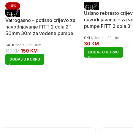
-6%
Usisno rebrasto crije
navodnjavanje – za v
Vatrogasno – potisno crijevo za
pumpe FITT 3 cola 3
navodnjavanje FITT 2 cola 2″
50mm 30m za vodene pumpe
SKU:
3cola - 3" - 1m
30
KM
SKU:
2cola - 2"-30m
150
KM
160
KM
DODAJ U KORPU
DODAJ U KORPU