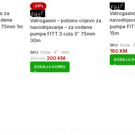
-29%
vo za
Vatrogasno
odene
navodnjava
Vatrogasno – potisno crijevo za
″ 75mm 1m
pumpe FIT
navodnjavanje – za vodene
15m
pumpe FITT 3 cola 3″ 75mm
30m
SKU:
3cola - 
180
KM
SKU:
3cola - 3" - 30m
200
KM
280
KM
DODAJ U 
DODAJ U KORPU