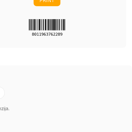
PRINT
8011963762289
ija.