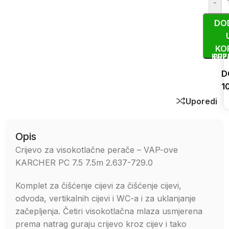
-
DO
KO
KUP
BRZ
D
1
Uporedi
Opis
Crijevo za visokotlačne perače – VAP-ove
KARCHER PC 7.5 7.5m 2.637-729.0
Komplet za čišćenje cijevi za čišćenje cijevi,
odvoda, vertikalnih cijevi i WC-a i za uklanjanje
začepljenja. Četiri visokotlačna mlaza usmjerena
prema natrag guraju crijevo kroz cijev i tako