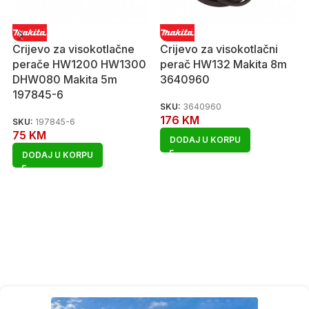
Crijevo za visokotlačne
Crijevo za visokotlačni
perače HW1200 HW1300
perač HW132 Makita 8m
DHW080 Makita 5m
3640960
197845-6
SKU:
3640960
176
KM
SKU:
197845-6
75
KM
DODAJ U KORPU
DODAJ U KORPU