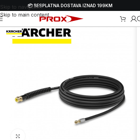
📦 BESPLATNA DOSTAVA IZNAD 199KM
Skip to navigation
Skip to main content
tlačne perače - VAP-ove
/
Crijeva za visokotlačne perače - VAP-ove
Uvećaj sliku