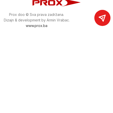
Prox doo © Sva prava zadržana.
Dizajn & development by Armin Vrabac.
www.prox.ba
Pratite nas na društvenim mrežama
proxdoo
Najveća trgovina mašina i alata u
Bosni i Hercegovini.
Tri prodajne lokacije alata i mašina u Sarajevu.
Više od 800 kategorija alata i mašina u kojima ćete pronaći
sve sortirano i raspoređeno, sa preko 22 000 artikala u