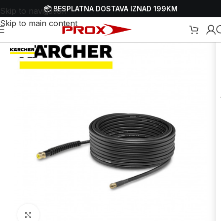
📦 BESPLATNA DOSTAVA IZNAD 199KM
Skip to navigation
Skip to main content
tlačne perače - VAP-ove
/
Crijeva za visokotlačne perače - VAP-ove
Uvećaj sliku