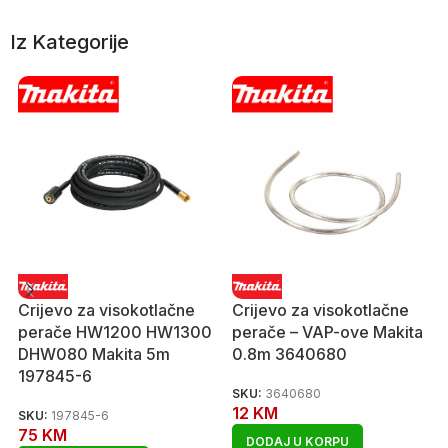
Iz Kategorije
Crijevo za visokotlačne
Crijevo za visokotlačne
perače HW1200 HW1300
perače – VAP-ove Makita
DHW080 Makita 5m
0.8m 3640680
197845-6
SKU:
3640680
12
KM
SKU:
197845-6
75
KM
DODAJ U KORPU