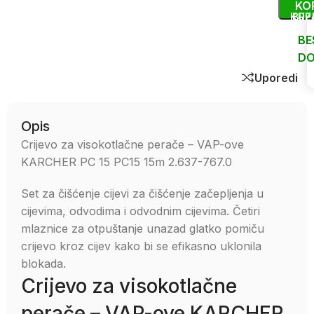
KO
KUP
BRZ
BE
DO
Uporedi
Opis
Crijevo za visokotlačne perače – VAP-ove
KARCHER PC 15 PC15 15m 2.637-767.0
Set za čišćenje cijevi za čišćenje začepljenja u
cijevima, odvodima i odvodnim cijevima. Četiri
mlaznice za otpuštanje unazad glatko pomiču
crijevo kroz cijev kako bi se efikasno uklonila
blokada.
Crijevo za visokotlačne
perače – VAP-ove KARCHER