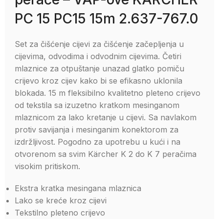
PC 15 PC15 15m 2.637-767.0
Set za čišćenje cijevi za čišćenje začepljenja u
cijevima, odvodima i odvodnim cijevima. Četiri
mlaznice za otpuštanje unazad glatko pomiču
crijevo kroz cijev kako bi se efikasno uklonila
blokada. 15 m fleksibilno kvalitetno pleteno crijevo
od tekstila sa izuzetno kratkom mesinganom
mlaznicom za lako kretanje u cijevi. Sa navlakom
protiv savijanja i mesinganim konektorom za
izdržljivost. Pogodno za upotrebu u kući i na
otvorenom sa svim Kärcher K 2 do K 7 peračima
visokim pritiskom.
Ekstra kratka mesingana mlaznica
Lako se kreće kroz cijevi
Tekstilno pleteno crijevo