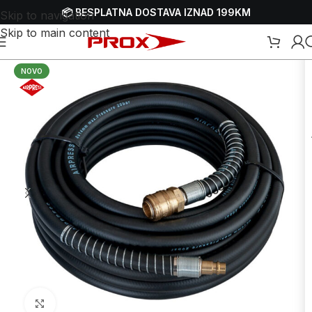
📦 BESPLATNA DOSTAVA IZNAD 199KM
Skip to navigation
Skip to main content
četna
/
Webshop
/
Alati
/
Kompresori
/
Dodaci i dijelovi za kompresore
NOVO
Uvećaj sliku