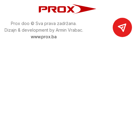
Prox doo © Sva prava zadržana.
Dizajn & development by Armin Vrabac.
www.prox.ba
Pratite nas na društvenim mrežama
proxdoo
Najveća trgovina mašina i alata u
Bosni i Hercegovini.
Tri prodajne lokacije alata i mašina u Sarajevu.
Više od 800 kategorija alata i mašina u kojima ćete pronaći