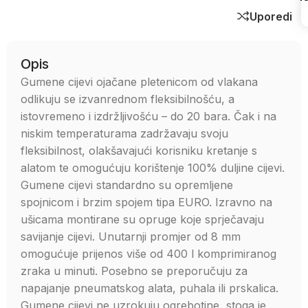
Uporedi
Opis
Gumene cijevi ojačane pletenicom od vlakana
odlikuju se izvanrednom fleksibilnošću, a
istovremeno i izdržljivošću – do 20 bara. Čak i na
niskim temperaturama zadržavaju svoju
fleksibilnost, olakšavajući korisniku kretanje s
alatom te omogućuju korištenje 100% duljine cijevi.
Gumene cijevi standardno su opremljene
spojnicom i brzim spojem tipa EURO. Izravno na
ušicama montirane su opruge koje sprječavaju
savijanje cijevi. Unutarnji promjer od 8 mm
omogućuje prijenos više od 400 l komprimiranog
zraka u minuti. Posebno se preporučuju za
napajanje pneumatskog alata, puhala ili prskalica.
Gumene cijevi ne uzrokuju ogrebotine, stoga je