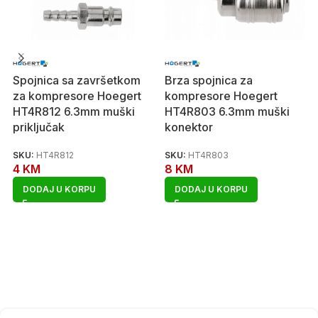
Spojnica sa završetkom
Brza spojnica za
za kompresore Hoegert
kompresore Hoegert
HT4R812 6.3mm muški
HT4R803 6.3mm muški
priključak
konektor
SKU:
HT4R812
SKU:
HT4R803
4
KM
8
KM
DODAJ U KORPU
DODAJ U KORPU