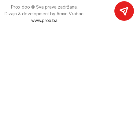
Prox doo © Sva prava zadržana.
Dizajn & development by Armin Vrabac.
www.prox.ba
Pratite nas na društvenim mrežama
proxdoo
Najveća trgovina mašina i alata u
Bosni i Hercegovini.
Tri prodajne lokacije alata i mašina u Sarajevu.
Više od 800 kategorija alata i mašina u kojima ćete pronaći
sve sortirano i raspoređeno, sa preko 22 000 artikala u
ponudi. Zastupamo i nudimo više od 230 brendova !