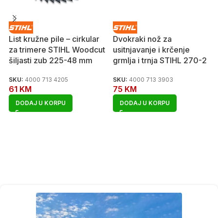
List kružne pile – cirkular
Dvokraki nož za
za trimere STIHL Woodcut
usitnjavanje i krčenje
šiljasti zub 225-48 mm
grmlja i trnja STIHL 270-2
SKU:
4000 713 4205
SKU:
4000 713 3903
61
KM
75
KM
DODAJ U KORPU
DODAJ U KORPU