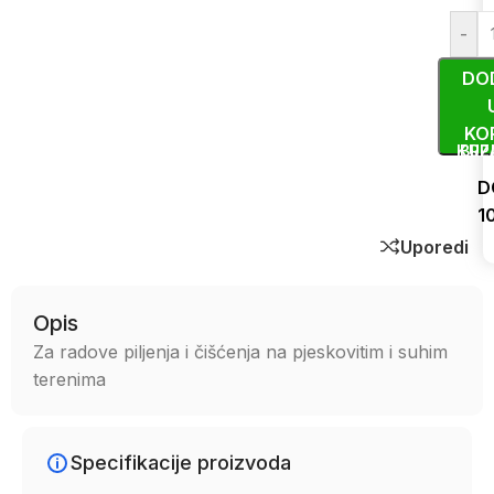
-
DO
KO
KUP
BRZ
D
1
Uporedi
Opis
Za radove piljenja i čišćenja na pjeskovitim i suhim
terenima
Specifikacije proizvoda