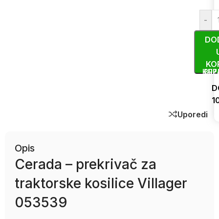
-
DO
KO
KUP
BRZ
D
1
Uporedi
Opis
Cerada – prekrivač za
traktorske kosilice Villager
053539