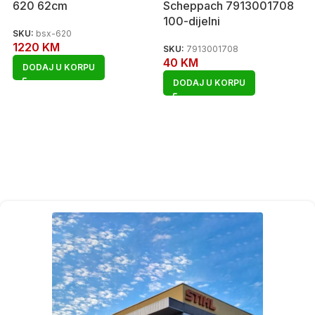
620 62cm
Scheppach 7913001708
100-dijelni
SKU:
bsx-620
1220
KM
SKU:
7913001708
40
KM
DODAJ U KORPU
DODAJ U KORPU