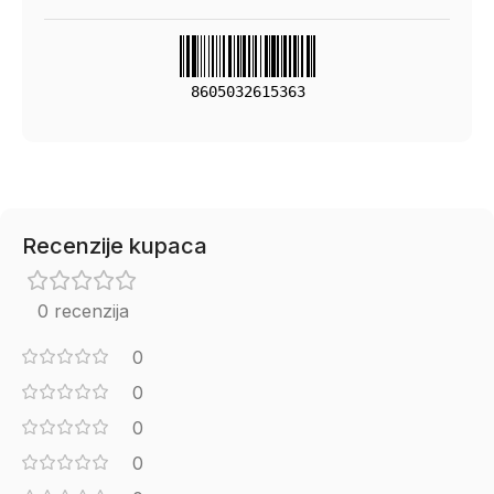
8605032615363
Recenzije kupaca
0 recenzija
0
0
0
0