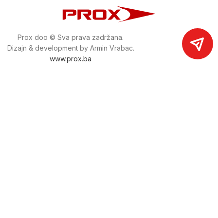
Prox doo © Sva prava zadržana.
Dizajn & development by Armin Vrabac.
www.prox.ba
Pratite nas na društvenim mrežama
proxdoo
Najveća trgovina mašina i alata u
Bosni i Hercegovini.
Tri prodajne lokacije alata i mašina u Sarajevu.
Više od 800 kategorija alata i mašina u kojima ćete pronaći