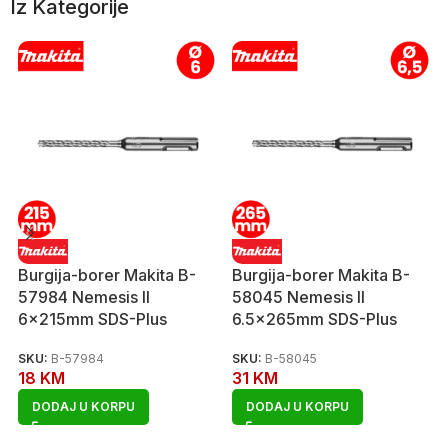
Iz Kategorije
Burgija-borer Makita B-
Burgija-borer Makita B-
57984 Nemesis II
58045 Nemesis II
6x215mm SDS-Plus
6.5x265mm SDS-Plus
SKU:
B-57984
SKU:
B-58045
18
KM
31
KM
DODAJ U KORPU
DODAJ U KORPU