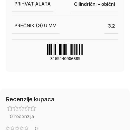
PRIHVAT ALATA
Cilindrični – obični
PREČNIK (Ø) U MM
3.2
3165140906685
Recenzije kupaca
0 recenzija
0