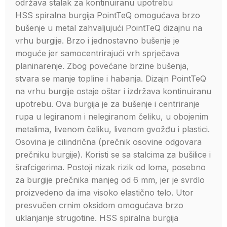
održava stalak za kontinuiranu upotrebu
HSS spiralna burgija PointTeQ omogućava brzo
bušenje u metal zahvaljujući PointTeQ dizajnu na
vrhu burgije. Brzo i jednostavno bušenje je
moguće jer samocentrirajući vrh sprječava
planinarenje. Zbog povećane brzine bušenja,
stvara se manje topline i habanja. Dizajn PointTeQ
na vrhu burgije ostaje oštar i izdržava kontinuiranu
upotrebu. Ova burgija je za bušenje i centriranje
rupa u legiranom i nelegiranom čeliku, u obojenim
metalima, livenom čeliku, livenom gvožđu i plastici.
Osovina je cilindrična (prečnik osovine odgovara
prečniku burgije). Koristi se sa stalcima za bušilice i
šrafcigerima. Postoji nizak rizik od loma, posebno
za burgije prečnika manjeg od 6 mm, jer je svrdlo
proizvedeno da ima visoko elastično telo. Utor
presvučen crnim oksidom omogućava brzo
uklanjanje strugotine. HSS spiralna burgija