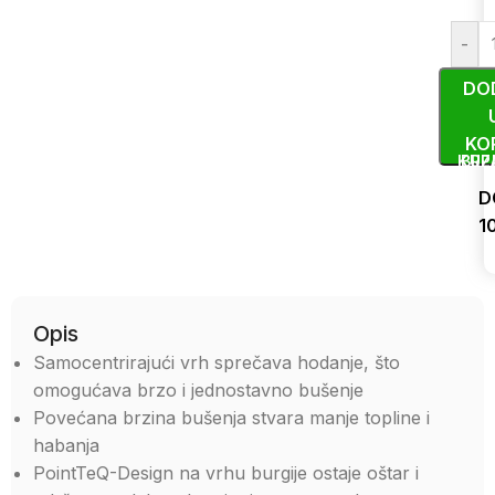
-
DO
KO
KUP
BRZ
D
1
Uporedi
Opis
Samocentrirajući vrh sprečava hodanje, što
omogućava brzo i jednostavno bušenje
Povećana brzina bušenja stvara manje topline i
habanja
PointTeQ-Design na vrhu burgije ostaje oštar i