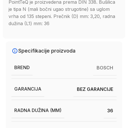
PointTeQ je proizvedena prema DIN 338. Bušilica
je tipa N (mali bočni ugao strugotine) sa uglom
vrha od 135 stepeni. Prečnik (D) mm: 3,20, radna
dužina (L1) mm: 36
Specifikacije proizvoda
BREND
BOSCH
GARANCIJA
BEZ GARANCIJE
RADNA DUŽINA (MM)
36