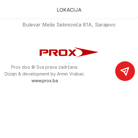
LOKACIJA
Bulevar Meše Selimovića 81A, Sarajevo
Prox doo © Sva prava zadržana.
Dizajn & development by Armin Vrabac.
www.prox.ba
Pratite nas na društvenim mrežama
proxdoo
Najveća trgovina mašina i alata u