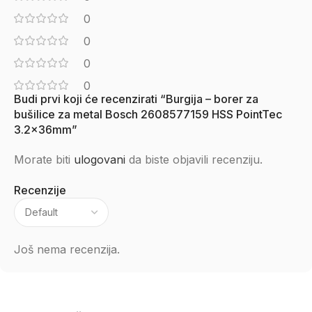
0
0
0
0
Budi prvi koji će recenzirati “Burgija – borer za
bušilice za metal Bosch 2608577159 HSS PointTec
3.2x36mm”
Morate biti
ulogovani
da biste objavili recenziju.
Recenzije
Još nema recenzija.