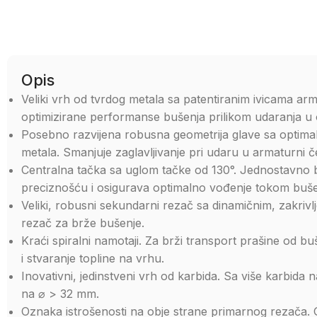
Opis
Veliki vrh od tvrdog metala sa patentiranim ivicama arma
optimizirane performanse bušenja prilikom udaranja u oja
Posebno razvijena robusna geometrija glave sa optima
metala. Smanjuje zaglavljivanje pri udaru u armaturni če
Centralna tačka sa uglom tačke od 130°. Jednostavno 
preciznošću i osigurava optimalno vođenje tokom buše
Veliki, robusni sekundarni rezač sa dinamičnim, zakri
rezač za brže bušenje.
Kraći spiralni namotaji. Za brži transport prašine od b
i stvaranje topline na vrhu.
Inovativni, jedinstveni vrh od karbida. Sa više karbida
na ⌀ > 32 mm.
Oznaka istrošenosti na obje strane primarnog rezača. G