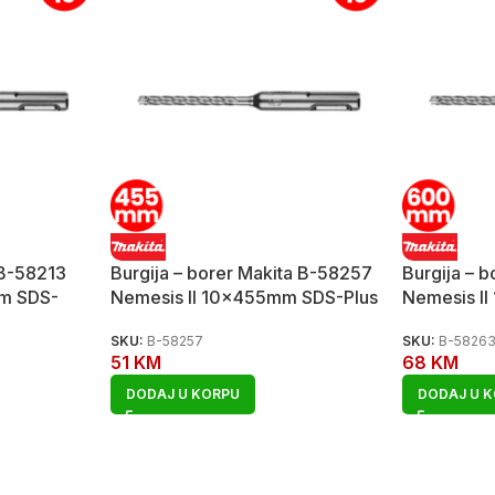
 B-58213
Burgija – borer Makita B-58257
Burgija – 
mm SDS-
Nemesis II 10x455mm SDS-Plus
Nemesis I
SKU:
B-58257
SKU:
B-5826
51
KM
68
KM
DODAJ U KORPU
DODAJ U 