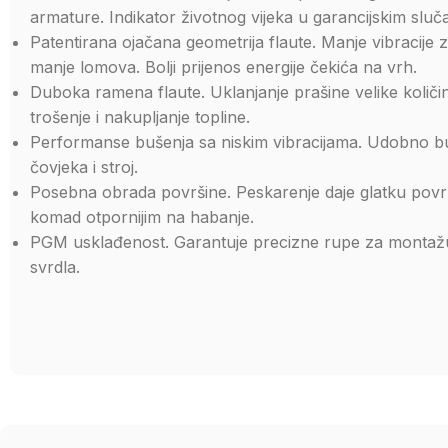
armature. Indikator životnog vijeka u garancijskim sluč
Patentirana ojačana geometrija flaute. Manje vibracije 
manje lomova. Bolji prijenos energije čekića na vrh.
Duboka ramena flaute. Uklanjanje prašine velike količ
trošenje i nakupljanje topline.
Performanse bušenja sa niskim vibracijama. Udobno bu
čovjeka i stroj.
Posebna obrada površine. Peskarenje daje glatku površi
komad otpornijim na habanje.
PGM usklađenost. Garantuje precizne rupe za montaž
svrdla.