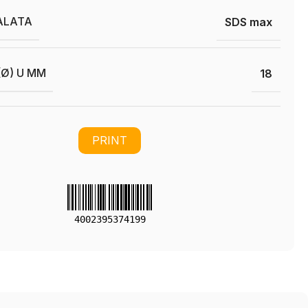
ALATA
SDS max
(Ø) U MM
18
PRINT
4002395374199