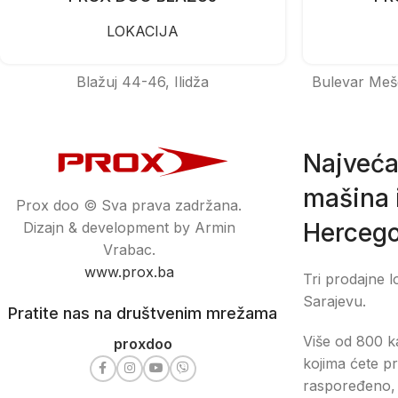
LOKACIJA
Blažuj 44-46, Ilidža
Bulevar Meš
Najveća
mašina i
Prox doo © Sva prava zadržana.
Hercego
Dizajn & development by Armin
Vrabac.
www.prox.ba
Tri prodajne l
Sarajevu.
Pratite nas na društvenim mrežama
Više od 800 ka
proxdoo
kojima ćete pr
raspoređeno, 