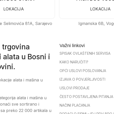
LOKACIJA
LOKACIJA
e Selimovića 81A, Sarajevo
Igmanska 6B, Vog
 trgovina
Važni linkovi
SPISAK OVLAŠTENIH SERVISA
 alata u Bosni i
KAKO NARUČITI?
vini.
OPĆI USLOVI POSLOVANJA
IZJAVA O POVJERLJIVOSTI
okacije alata i mašina u
USLOVI PRODAJE
ČESTO POSTAVLJENA PITANJA
tegorija alata i mašina u
onaći sve sortirano i
NAČINI PLAĆANJA
sa preko 22 000 artikala u
PODACI O FIRMI – ID I PDV BRO