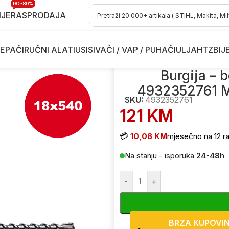
DO -80%
IJE
RASPRODAJA
EPAČI
RUČNI ALATI
USISIVAČI / VAP / PUHAČI
ULJA
HTZ
BIJ
ce
/
Burgije - boreri za bušilice
/
Burgija – borer za bušilice Mil
Burgija – 
4932352761 
SKU:
4932352761
121
KM
💳
10,08 KM
mjesečno na 12 ra
Na stanju - isporuka
24-48h
-
+
BRZA KUPOVI