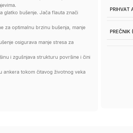
ajevima.
PRIHVAT 
za glatko bušenje. Jača flauta znači
ine za optimalnu brzinu bušenja, manje
PREČNIK 
šenje osigurava manje stresa za
nu i zgušnjava strukturu površine i čini
u ankera tokom čitavog životnog veka