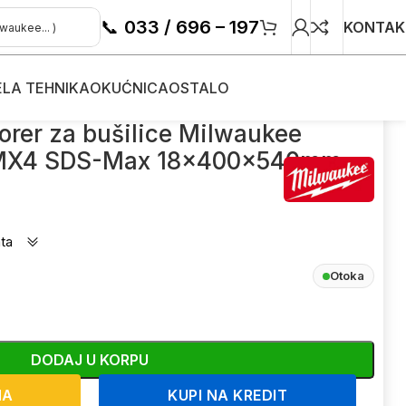
📞
033 / 696 – 197
KONTAK
ELA TEHNIKA
OKUĆNICA
OSTALO
waukee 4932352761 MX4 SDS-Max 18x400x540mm
borer za bušilice Milwaukee
MX4 SDS-Max 18x400x540mm
ta
Otoka
DODAJ U KORPU
NA
KUPI NA KREDIT