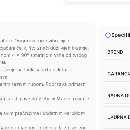
Specifi
ture. Osigurava niže vibracije i
čani čelik, što znači duži vijek trajanja.
BREND
lnom 4 x 90° simetrijom vrha od tvrdog
lik.
bušenje na tački sa vrhunskom
GARANCI
nja.
vljenim reznim rubom. Podržava primarni
RADNA DU
ušenja od glave do žleba = Manje trošenje
 na svim prečnicima i dodatnim karbidom
UKUPNA D
arantira tačnost prečnika tj. za sidrene