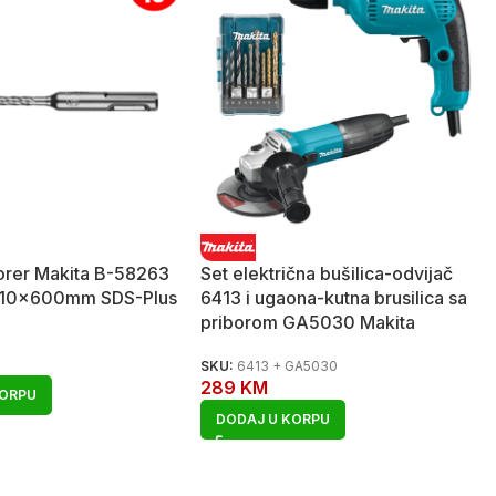
borer Makita B-58263
Set električna bušilica-odvijač
I 10x600mm SDS-Plus
6413 i ugaona-kutna brusilica sa
priborom GA5030 Makita
3
SKU:
6413 + GA5030
289
KM
KORPU
DODAJ U KORPU