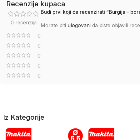
Recenzije kupaca
Budi prvi koji će recenzirati “Burgija 
0 recenzija
Morate biti
ulogovani
da biste objavili rece
0
0
0
0
0
Iz Kategorije