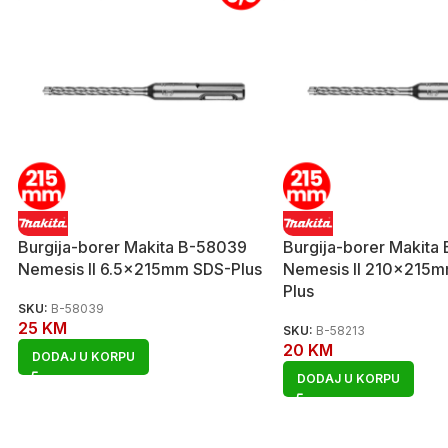
Burgija-borer Makita B-58039
Burgija-borer Makita
Nemesis II 6.5x215mm SDS-Plus
Nemesis II 210x215
Plus
SKU:
B-58039
25
KM
SKU:
B-58213
20
KM
DODAJ U KORPU
DODAJ U KORPU