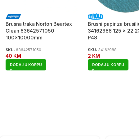
Brusna traka Norton Beartex
Brusni papir za brusili
Clean 63642571050
34162988 125 x 22.2
100x10000mm
P48
SKU:
63642571050
SKU:
34162988
40
KM
2
KM
DODAJ U KORPU
DODAJ U KORPU