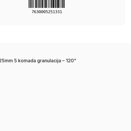
7630005251331
6 225mm 5 komada granulacija – 120”