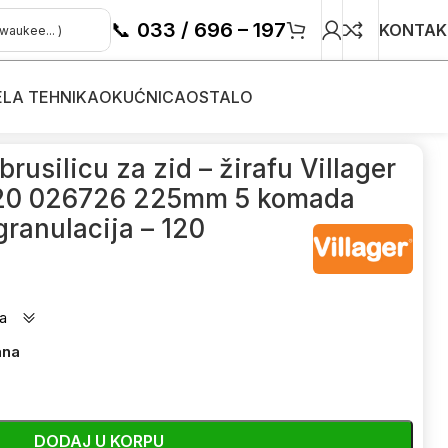
📞
033 / 696 – 197
KONTAK
ELA TEHNIKA
OKUĆNICA
OSTALO
brusilicu za zid – žirafu Villager
120 026726 225mm 5 komada
granulacija – 120
a
ana
DODAJ U KORPU