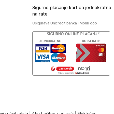
Sigurno plaćanje kartica jednokratno i
na rate
Osigurava Unicredit banka i Monri doo
J
vi ručnih alata
|
Aku bušilice - odvijači
|
Električne