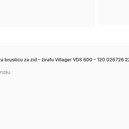
r za brusilicu za zid – žirafu Villager VDS 600 – 120 02672
nziju.