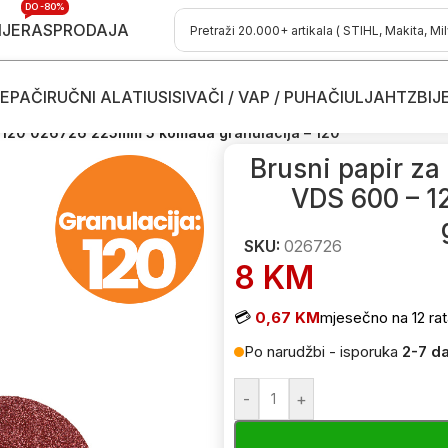
DO -80%
IJE
RASPRODAJA
EPAČI
RUČNI ALATI
USISIVAČI / VAP / PUHAČI
ULJA
HTZ
BIJ
brusilice
/
Brusni papiri i trake za brusilice
/
0 – 120 026726 225mm 5 komada granulacija – 120
Brusni papir za 
VDS 600 – 
SKU:
026726
8
KM
💳
0,67 KM
mjesečno na 12 rat
Po narudžbi - isporuka
2-7 d
-
+