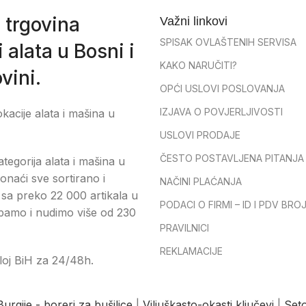
 trgovina
Važni linkovi
SPISAK OVLAŠTENIH SERVISA
 alata u Bosni i
KAKO NARUČITI?
vini.
OPĆI USLOVI POSLOVANJA
IZJAVA O POVJERLJIVOSTI
okacije alata i mašina u
USLOVI PRODAJE
ČESTO POSTAVLJENA PITANJA
tegorija alata i mašina u
onaći sve sortirano i
NAČINI PLAĆANJA
sa preko 22 000 artikala u
PODACI O FIRMI – ID I PDV BRO
pamo i nudimo više od 230
PRAVILNICI
REKLAMACIJE
loj BiH za 24/48h.
Burgije - boreri za bušilice
|
Viljuškasto-okasti ključevi
|
Seto