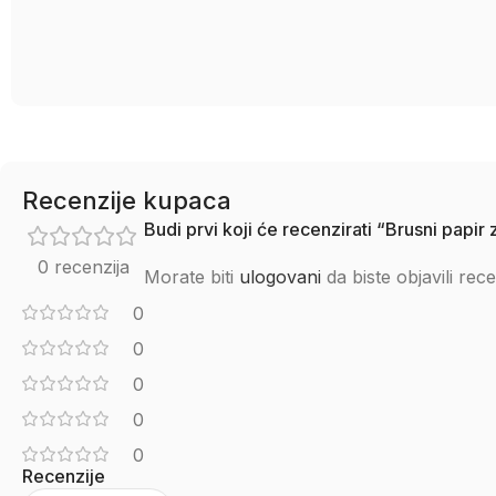
Recenzije kupaca
Budi prvi koji će recenzirati “Brusni papi
0 recenzija
Morate biti
ulogovani
da biste objavili rece
0
0
0
0
0
Recenzije