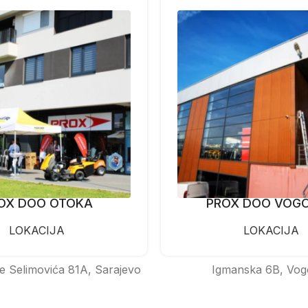
OX DOO OTOKA
PROX DOO VOG
LOKACIJA
LOKACIJA
e Selimovića 81A, Sarajevo
Igmanska 6B, Vog