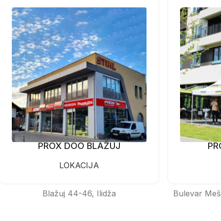
PROX DOO BLAŽUJ
PR
LOKACIJA
Blažuj 44-46, Ilidža
Bulevar Meš