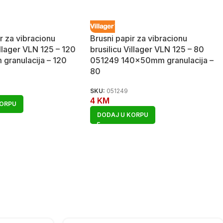
r za vibracionu
Brusni papir za vibracionu
illager VLN 125 – 120
brusilicu Villager VLN 125 – 80
granulacija – 120
051249 140×50mm granulacija –
80
SKU:
051249
4
KM
KORPU
DODAJ U KORPU