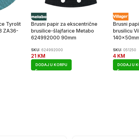
ce Tyrolit
Brusni papir za ekscentrične
Brusni papi
3 ZA36-
brusilice-šlajfarice Metabo
brusilicu V
624992000 90mm
140x50mm 
SKU:
624992000
SKU:
051250
21
KM
4
KM
DODAJ U KORPU
DODAJ U 