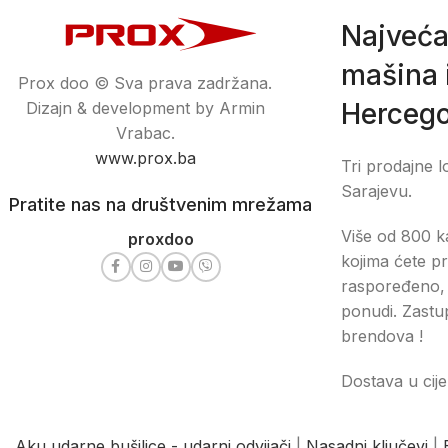
Najveća
mašina i
Prox doo © Sva prava zadržana.
Hercego
Dizajn & development by Armin
Vrabac.
www.prox.ba
Tri prodajne l
Sarajevu.
Pratite nas na društvenim mrežama
Više od 800 ka
proxdoo
kojima ćete pr
raspoređeno, 
ponudi. Zastu
brendova !
Dostava u cije
Aku udarne bušilice - udarni odvijači
|
Nasadni ključevi
|