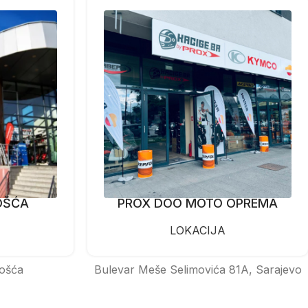
OŠĆA
PROX DOO MOTO OPREMA
LOKACIJA
ošća
Bulevar Meše Selimovića 81A, Sarajevo