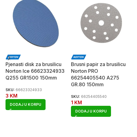
Pjenasti disk za brusilicu
Brusni papir za brusilicu
Norton Ice 66623324933
Norton PRO
Q255 GR1500 150mm
66254405540 A275
GR.80 150mm
SKU:
66623324933
3
KM
SKU:
66254405540
1
KM
DODAJ U KORPU
DODAJ U KORPU