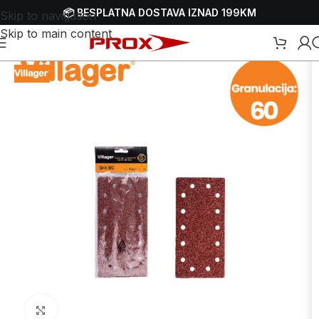
📦 BESPLATNA DOSTAVA IZNAD 199KM
Skip to navigation
Skip to main content
ci i potrošni materijal za brusilice
/
Brusni papiri i trake za brusilice
Uvećaj sliku