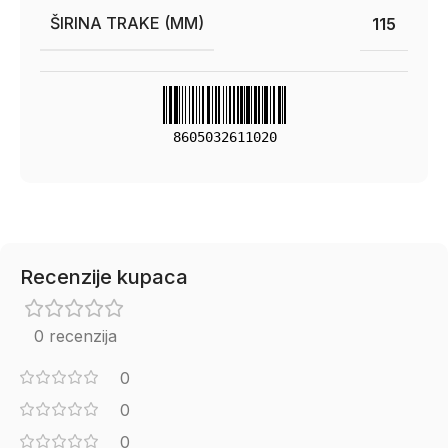
ŠIRINA TRAKE (MM)
115
8605032611020
Recenzije kupaca
0 recenzija
0
0
0