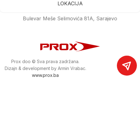
LOKACIJA
Bulevar Meše Selimovića 81A, Sarajevo
Prox doo © Sva prava zadržana.
Dizajn & development by Armin Vrabac.
www.prox.ba
Pratite nas na društvenim mrežama
proxdoo
Najveća trgovina mašina i alata u