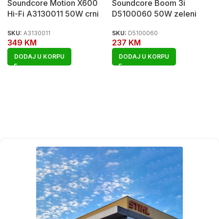
Soundcore Motion X600
Soundcore Boom 3i
Hi-Fi A3130011 50W crni
D5100060 50W zeleni
SKU:
A3130011
SKU:
D5100060
349
KM
237
KM
DODAJ U KORPU
DODAJ U KORPU