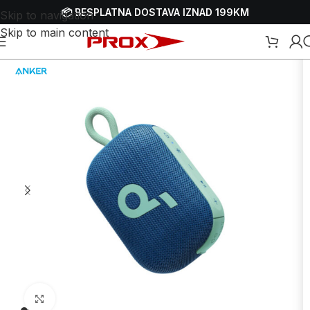
📦 BESPLATNA DOSTAVA IZNAD 199KM
Skip to navigation
Skip to main content
Početna
/
Webshop
/
Mobiteli, satovi i oprema
/
Bluetooth zvučnici
Uvećaj sliku