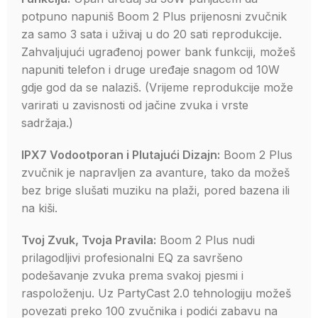
potpuno napuniš Boom 2 Plus prijenosni zvučnik
za samo 3 sata i uživaj u do 20 sati reprodukcije.
Zahvaljujući ugrađenoj power bank funkciji, možeš
napuniti telefon i druge uređaje snagom od 10W
gdje god da se nalaziš. (Vrijeme reprodukcije može
varirati u zavisnosti od jačine zvuka i vrste
sadržaja.)
IPX7 Vodootporan i Plutajući Dizajn:
Boom 2 Plus
zvučnik je napravljen za avanture, tako da možeš
bez brige slušati muziku na plaži, pored bazena ili
na kiši.
Tvoj Zvuk, Tvoja Pravila:
Boom 2 Plus nudi
prilagodljivi profesionalni EQ za savršeno
podešavanje zvuka prema svakoj pjesmi i
raspoloženju. Uz PartyCast 2.0 tehnologiju možeš
povezati preko 100 zvučnika i podići zabavu na