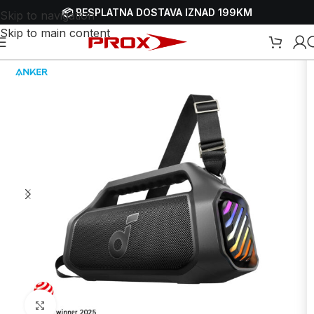
📦 BESPLATNA DOSTAVA IZNAD 199KM
Skip to navigation
Skip to main content
Početna
/
Webshop
/
Mobiteli, satovi i oprema
/
Bluetooth zvučnici
Uvećaj sliku