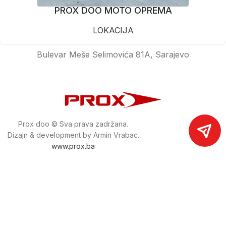
PROX DOO MOTO OPREMA
LOKACIJA
Bulevar Meše Selimovića 81A, Sarajevo
Prox doo © Sva prava zadržana.
Dizajn & development by Armin Vrabac.
www.prox.ba
Pratite nas na društvenim mrežama
proxdoo