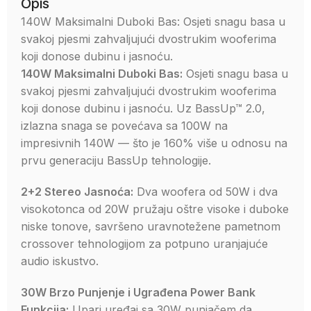
Opis
140W Maksimalni Duboki Bas: Osjeti snagu basa u
svakoj pjesmi zahvaljujući dvostrukim wooferima
koji donose dubinu i jasnoću.
140W Maksimalni Duboki Bas:
Osjeti snagu basa u
svakoj pjesmi zahvaljujući dvostrukim wooferima
koji donose dubinu i jasnoću. Uz BassUp™ 2.0,
izlazna snaga se povećava sa 100W na
impresivnih 140W — što je 160% više u odnosu na
prvu generaciju BassUp tehnologije.
2+2 Stereo Jasnoća:
Dva woofera od 50W i dva
visokotonca od 20W pružaju oštre visoke i duboke
niske tonove, savršeno uravnotežene pametnom
crossover tehnologijom za potpuno uranjajuće
audio iskustvo.
30W Brzo Punjenje i Ugrađena Power Bank
Funkcija:
Upari uređaj sa 30W punjačem da