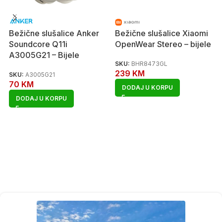
Bežične slušalice Anker
Bežične slušalice Xiaomi
Soundcore Q11i
OpenWear Stereo – bijele
A3005G21 – Bijele
SKU:
BHR8473GL
239
KM
SKU:
A3005G21
70
KM
DODAJ U KORPU
DODAJ U KORPU