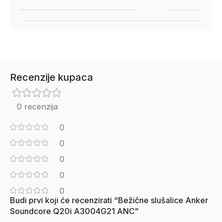
Recenzije kupaca
0 recenzija
0
0
0
0
0
Budi prvi koji će recenzirati “Bežične slušalice Anker
Soundcore Q20i A3004G21 ANC”