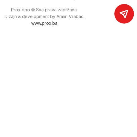
Prox doo © Sva prava zadržana.
Dizajn & development by Armin Vrabac.
www.prox.ba
Pratite nas na društvenim mrežama
proxdoo
Najveća trgovina mašina i alata u
Bosni i Hercegovini.
Tri prodajne lokacije alata i mašina u Sarajevu.
Više od 800 kategorija alata i mašina u kojima ćete pronaći
sve sortirano i raspoređeno, sa preko 22 000 artikala u
ponudi. Zastupamo i nudimo više od 230 brendova !