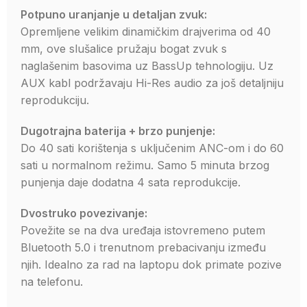
Potpuno uranjanje u detaljan zvuk:
Opremljene velikim dinamičkim drajverima od 40
mm, ove slušalice pružaju bogat zvuk s
naglašenim basovima uz BassUp tehnologiju. Uz
AUX kabl podržavaju Hi-Res audio za još detaljniju
reprodukciju.
Dugotrajna baterija + brzo punjenje:
Do 40 sati korištenja s uključenim ANC-om i do 60
sati u normalnom režimu. Samo 5 minuta brzog
punjenja daje dodatna 4 sata reprodukcije.
Dvostruko povezivanje:
Povežite se na dva uređaja istovremeno putem
Bluetooth 5.0 i trenutnom prebacivanju između
njih. Idealno za rad na laptopu dok primate pozive
na telefonu.