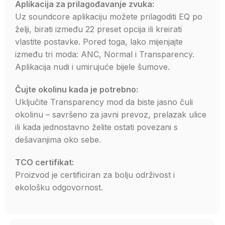
Aplikacija za prilagođavanje zvuka:
Uz soundcore aplikaciju možete prilagoditi EQ po
želji, birati između 22 preset opcija ili kreirati
vlastite postavke. Pored toga, lako mijenjajte
između tri moda: ANC, Normal i Transparency.
Aplikacija nudi i umirujuće bijele šumove.
Čujte okolinu kada je potrebno:
Uključite Transparency mod da biste jasno čuli
okolinu – savršeno za javni prevoz, prelazak ulice
ili kada jednostavno želite ostati povezani s
dešavanjima oko sebe.
TCO certifikat:
Proizvod je certificiran za bolju održivost i
ekološku odgovornost.