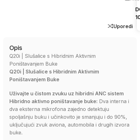
D
1
Uporedi
Opis
Q20i | Slušalice s Hibridnim Aktivnim
Poništavanjem Buke
Q20i | Slušalice s Hibridnim Aktivnim
Poništavanjem Buke
Uživajte u čistom zvuku uz hibridni ANC sistem
Hibridno aktivno poništavanje buke:
Dva interna i
dva eksterna mikrofona zajedno detektuju
spoljašnju buku i učinkovito je smanjuju i do 90%,
uključujući zvuk aviona, automobila i drugih izvora
buke.