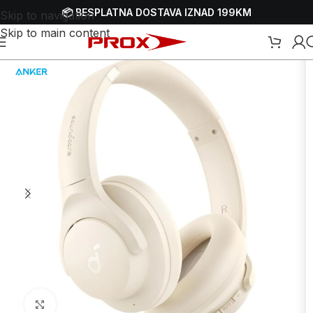
📦 BESPLATNA DOSTAVA IZNAD 199KM
Skip to navigation
Skip to main content
Početna
/
Webshop
/
Mobiteli, satovi i oprema
/
Slušalice
Uvećaj sliku