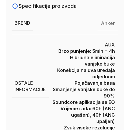
Specifikacije proizvoda
BREND
Anker
AUX
Brzo punjenje: 5min = 4h
Hibridna eliminacija
vanjske buke
Konekcija na dva uređaja
odjednom
OSTALE
Pojačavanje basa
INFORMACIJE
Smanjenje vanjske buke do
90%
Soundcore aplikacija sa EQ
Vrijeme rada: 60h (ANC
ugašen), 40h (ANC
upaljen)
Zvuk visoke rezolucije