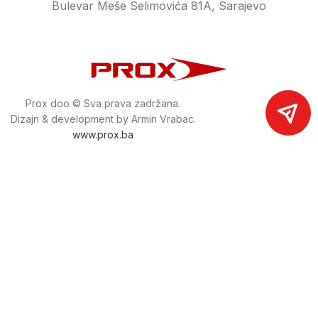
Bulevar Meše Selimovića 81A, Sarajevo
Prox doo © Sva prava zadržana.
Dizajn & development by Armin Vrabac.
www.prox.ba
Pratite nas na društvenim mrežama
proxdoo
Najveća trgovina mašina i alata u
Bosni i Hercegovini.