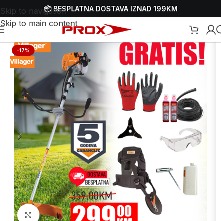
📦 BESPLATNA DOSTAVA IZNAD 199KM
Skip to navigation
Skip to main content
travnjaka
/
Trimeri - motorne kose
/
Benzinski trimeri - motorne kose
-17%
Uvećaj sliku