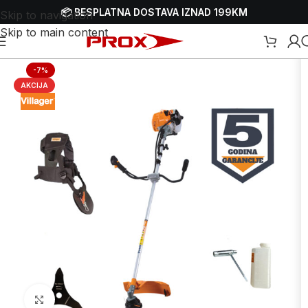
📦 BESPLATNA DOSTAVA IZNAD 199KM
Skip to navigation
Skip to main content
travnjaka
/
Trimeri - motorne kose
/
Benzinski trimeri - motorne kose
-7%
AKCIJA
Uvećaj sliku