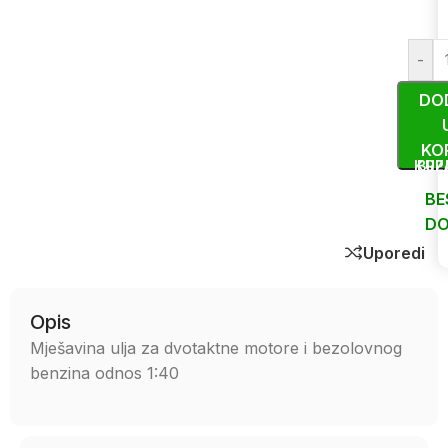
-
DO
KO
KUP
BRZ
BE
DO
Uporedi
Opis
Mješavina ulja za dvotaktne motore i bezolovnog
benzina odnos 1:40