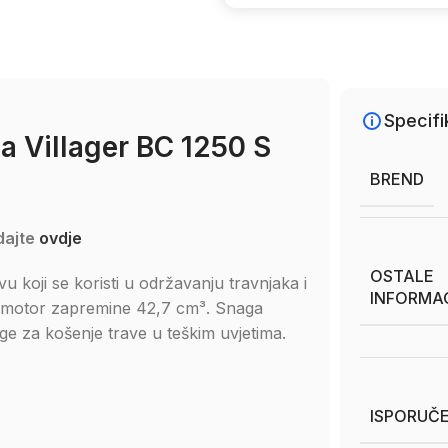
Specifi
a Villager BC 1250 S
BREND
dajte
ovdje
OSTALE
vu koji se koristi u održavanju travnjaka i
INFORMA
ni motor zapremine 42,7 cm³. Snaga
ge za košenje trave u teškim uvjetima.
ISPORUČE