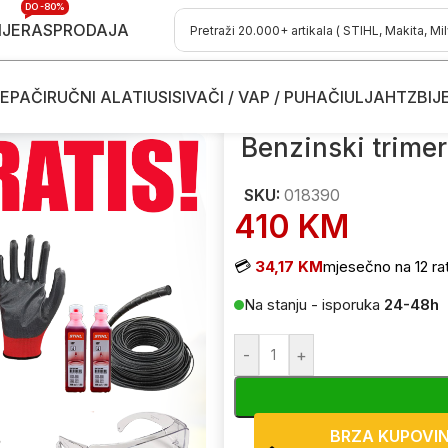
DO -80%
IJE
RASPRODAJA
EPAČI
RUČNI ALATI
USISIVAČI / VAP / PUHAČI
ULJA
HTZ
BIJ
otorne kose
/
Benzinski trimeri - motorne kose
/
Benzinski trimer – mo
Benzinski trimer
SKU:
018390
410
KM
💳
34,17 KM
mjesečno na 12 ra
Na stanju - isporuka
24-48h
-
+
BRZA KUPOVI