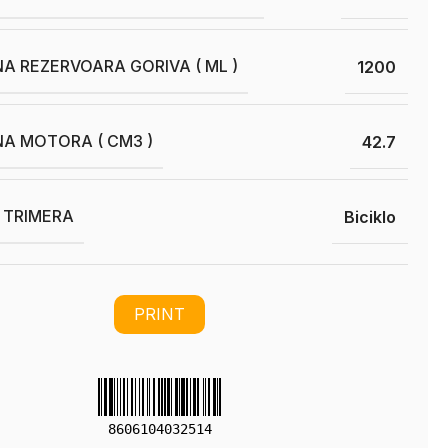
A REZERVOARA GORIVA ( ML )
1200
A MOTORA ( CM3 )
42.7
I TRIMERA
Biciklo
PRINT
8606104032514