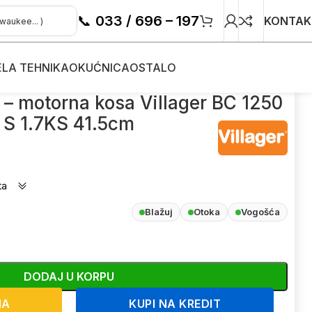
📞
033 / 696 – 197
KONTAK
ELA TEHNIKA
OKUĆNICA
OSTALO
torna kosa Villager BC 1250 S 1.7KS 41.5cm
 – motorna kosa Villager BC 1250
S 1.7KS 41.5cm
ta
Blažuj
Otoka
Vogošća
DODAJ U KORPU
NA
KUPI NA KREDIT