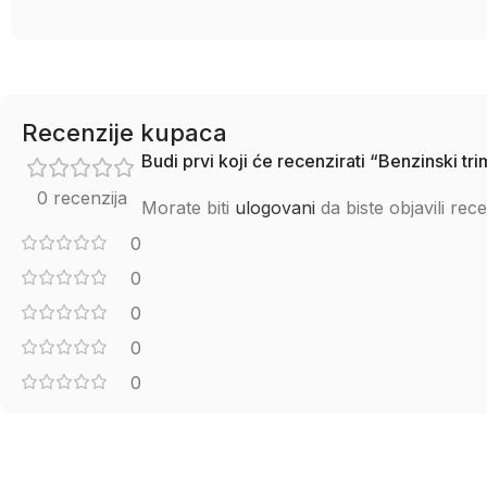
Recenzije kupaca
Budi prvi koji će recenzirati “Benzinski t
0 recenzija
Morate biti
ulogovani
da biste objavili rece
0
0
0
0
0