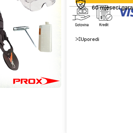
60 mjeseci gara
Uporedi