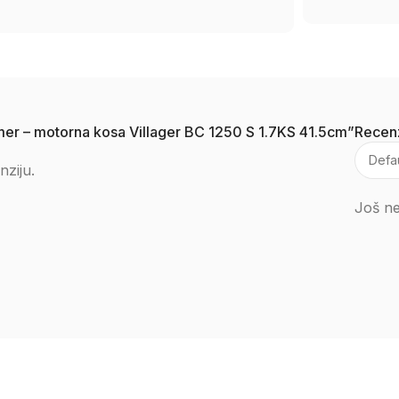
rimer – motorna kosa Villager BC 1250 S 1.7KS 41.5cm”
Recenz
nziju.
Još ne