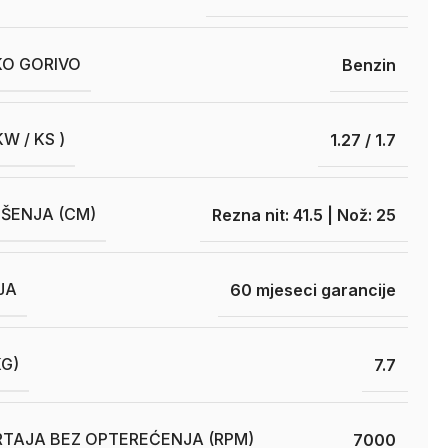
O GORIVO
Benzin
W / KS )
1.27 / 1.7
OŠENJA (CM)
Rezna nit: 41.5 | Nož: 25
JA
60 mjeseci garancije
KG)
7.7
RTAJA BEZ OPTEREĆENJA (RPM)
7000