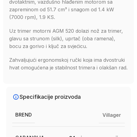
dvotaktnim, vazdušno hlađenim motorom sa
zapreminom od 51.7 cm³ i snagom od 1.4 kW
(7000 rpm), 1.9 KS.
Uz trimer motorni AGM 520 dolazi nož za trimer,
glavu sa strunom (silk), uprtač (oba ramena),
bocu za gorivo i ključ za svjećicu.
Zahvaljujući ergonomskoj ručki koja ima dvostruki
hvat omogućena je stabilnost trimera i olakšan rad.
Specifikacije proizvoda
BREND
Villager