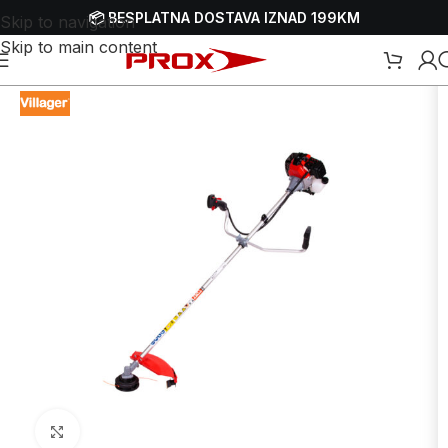
📦 BESPLATNA DOSTAVA IZNAD 199KM
Skip to navigation
Skip to main content
e travnjaka
/
Trimeri - motorne kose
/
Benzinski trimeri - motorne kose
Uvećaj sliku