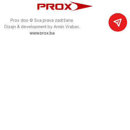
Prox doo © Sva prava zadržana.
Dizajn & development by Armin Vrabac.
www.prox.ba
Pratite nas na društvenim mrežama
proxdoo
Najveća trgovina mašina i alata u
Bosni i Hercegovini.
Tri prodajne lokacije alata i mašina u Sarajevu.
Više od 800 kategorija alata i mašina u kojima ćete pronaći
sve sortirano i raspoređeno, sa preko 22 000 artikala u