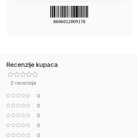
8606012809178
Recenzije kupaca
0 recenzija
0
0
0
0
0