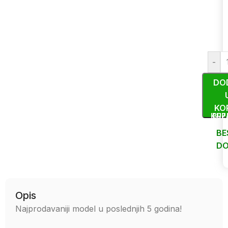
-
DO
KO
KUP
BRZ
BE
DO
Uporedi
Opis
Najprodavaniji model u poslednjih 5 godina!