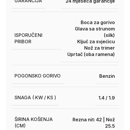
GARANCIJA
24 mjeseca garancije
Boca za gorivo
Glava sa strunom
ISPORUČENI
(silk)
PRIBOR
Ključ za svjećicu
Nož za trimer
Uprtač (oba ramena)
POGONSKO GORIVO
Benzin
SNAGA ( KW / KS )
1.4 / 1.9
ŠIRINA KOŠENJA
Rezna nit: 42 | Nož
(CM)
25.5