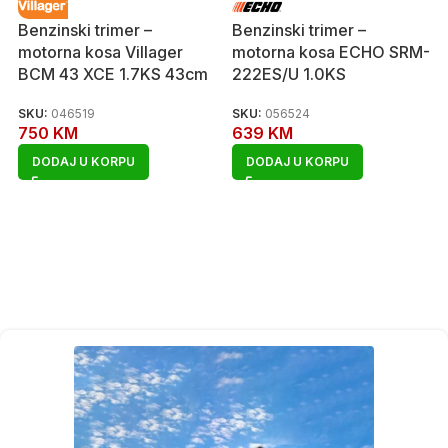
Benzinski trimer –
Benzinski trimer –
motorna kosa Villager
motorna kosa ECHO SRM-
BCM 43 XCE 1.7KS 43cm
222ES/U 1.0KS
SKU:
046519
SKU:
056524
750
KM
639
KM
DODAJ U KORPU
DODAJ U KORPU