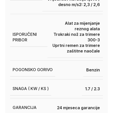
desno m/s2: 2,3 / 2,6
Alat za mijenjanje
reznog alata
ISPORUČENI
Trokraki nož za trimere
PRIBOR
300-3
Uprtni remen za trimere
zaštitne naočale
POGONSKO GORIVO
Benzin
SNAGA ( KW / KS )
1.7 / 2.3
GARANCIJA
24 mjeseca garancije