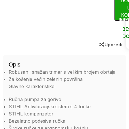
DO
KO
KUP
BRZ
BE
DO
Uporedi
Opis
Robusan i snažan trimer s velikim brojem obrtaja
Za košenje većih zelenih površina
Glavne karakteristike:
Ručna pumpa za gorivo
STIHL Antivibracijski sistem s 4 točke
STIHL kompenzator
Bezalatno podesiva ručka
Široke ručke za ergonomsku košnju