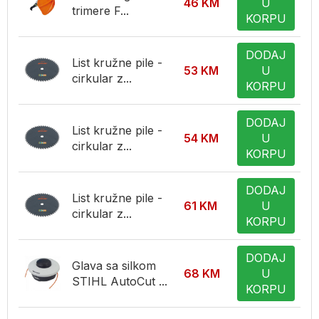
46
KM
U
trimere F...
KORPU
DODAJ
List kružne pile -
53
KM
U
cirkular z...
KORPU
DODAJ
List kružne pile -
54
KM
U
cirkular z...
KORPU
DODAJ
List kružne pile -
61
KM
U
cirkular z...
KORPU
DODAJ
Glava sa silkom
68
KM
U
STIHL AutoCut ...
KORPU