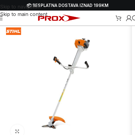
📦 BESPLATNA DOSTAVA IZNAD 199KM
Skip to navigation
Skip to main content
travnjaka
/
Trimeri - motorne kose
/
Benzinski trimeri - motorne kose
Uvećaj sliku