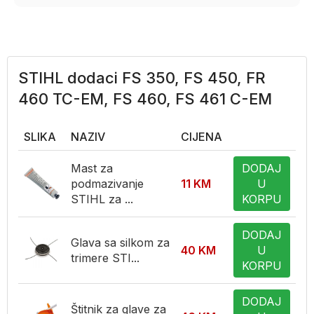
STIHL dodaci FS 350, FS 450, FR
460 TC-EM, FS 460, FS 461 C-EM
SLIKA
NAZIV
CIJENA
Mast za
DODAJ
podmazivanje
11
KM
U
STIHL za ...
KORPU
DODAJ
Glava sa silkom za
40
KM
U
trimere STI...
KORPU
DODAJ
Štitnik za glave za