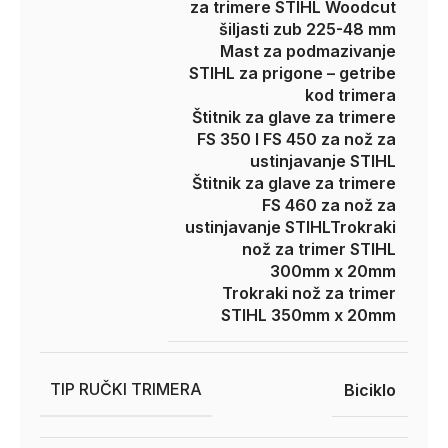
za trimere STIHL Woodcut
šiljasti zub 225-48 mm
Mast za podmazivanje
STIHL za prigone – getribe
kod trimera
Štitnik za glave za trimere
FS 350 I FS 450 za nož za
ustinjavanje STIHL
Štitnik za glave za trimere
FS 460 za nož za
ustinjavanje STIHL
Trokraki
nož za trimer STIHL
300mm x 20mm
Trokraki nož za trimer
STIHL 350mm x 20mm
TIP RUČKI TRIMERA
Biciklo