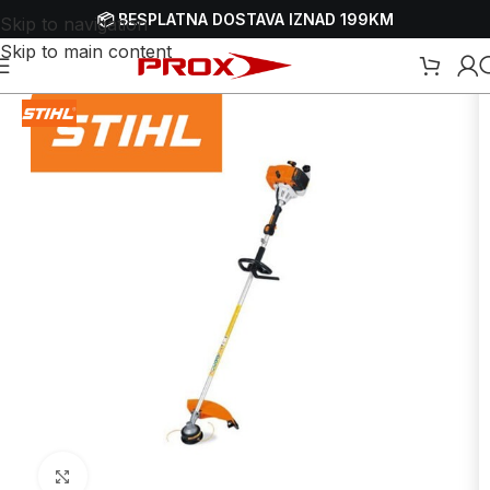
📦 BESPLATNA DOSTAVA IZNAD 199KM
Skip to navigation
Skip to main content
travnjaka
/
Trimeri - motorne kose
/
Benzinski trimeri - motorne kose
Uvećaj sliku