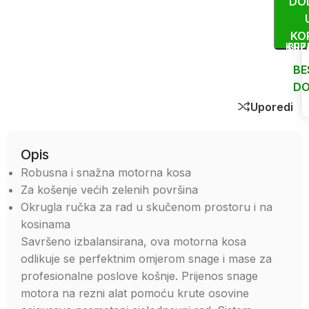
DO
KO
KUP
BRZ
BE
DO
Uporedi
Opis
Robusna i snažna motorna kosa
Za košenje većih zelenih površina
Okrugla ručka za rad u skučenom prostoru i na
kosinama
Savršeno izbalansirana, ova motorna kosa
odlikuje se perfektnim omjerom snage i mase za
profesionalne poslove košnje. Prijenos snage
motora na rezni alat pomoću krute osovine