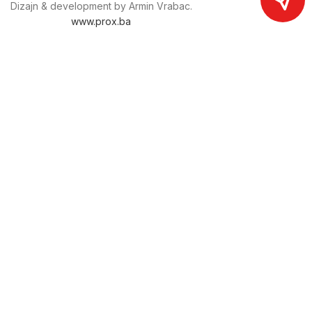
Dizajn & development by Armin Vrabac.
www.prox.ba
Pratite nas na društvenim mrežama
proxdoo
Najveća trgovina mašina i alata u
Bosni i Hercegovini.
Tri prodajne lokacije alata i mašina u Sarajevu.
Više od 800 kategorija alata i mašina u kojima ćete pronaći
sve sortirano i raspoređeno, sa preko 22 000 artikala u
ponudi. Zastupamo i nudimo više od 230 brendova !
Dostava u cijeloj BiH za 24/48h.