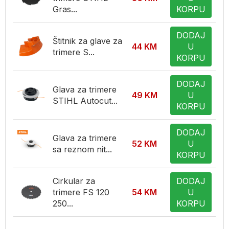
Gras...
KORPU
DODAJ
Štitnik za glave za
44
KM
U
trimere S...
KORPU
DODAJ
Glava za trimere
49
KM
U
STIHL Autocut...
KORPU
DODAJ
Glava za trimere
52
KM
U
sa reznom nit...
KORPU
Cirkular za
DODAJ
trimere FS 120
54
KM
U
250...
KORPU