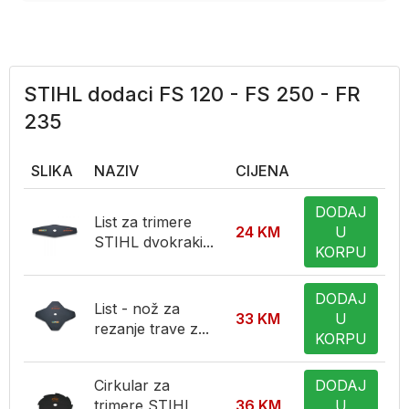
STIHL dodaci FS 120 - FS 250 - FR
235
SLIKA
NAZIV
CIJENA
DODAJ
List za trimere
24
KM
U
STIHL dvokraki...
KORPU
DODAJ
List - nož za
33
KM
U
rezanje trave z...
KORPU
Cirkular za
DODAJ
trimere STIHL
36
KM
U