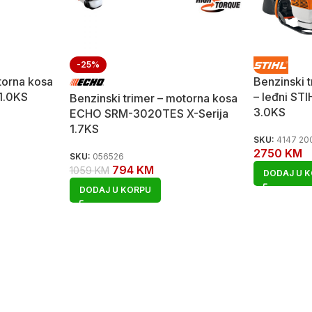
-25%
torna kosa
Benzinski 
1.0KS
– leđni ST
Benzinski trimer – motorna kosa
3.0KS
ECHO SRM-3020TES X-Serija
1.7KS
SKU:
4147 20
2750
KM
SKU:
056526
794
KM
1059
KM
DODAJ U 
DODAJ U KORPU