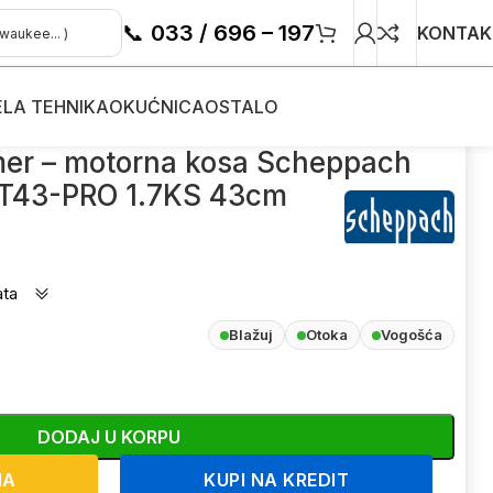
📞
033 / 696 – 197
KONTAK
ELA TEHNIKA
OKUĆNICA
OSTALO
rna kosa Scheppach BMST43-PRO 1.7KS 43cm
mer – motorna kosa Scheppach
43-PRO 1.7KS 43cm
ata
Blažuj
Otoka
Vogošća
DODAJ U KORPU
NA
KUPI NA KREDIT