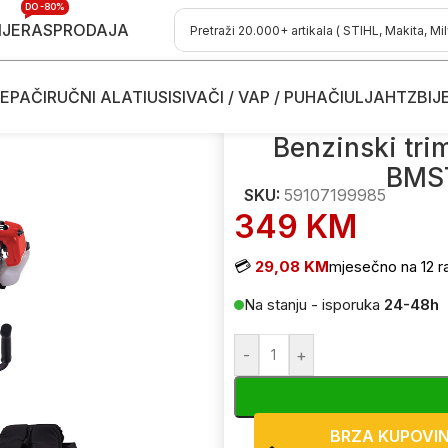
DO -80%
IJE
RASPRODAJA
EPAČI
RUČNI ALATI
USISIVAČI / VAP / PUHAČI
ULJA
HTZ
BIJ
e kose
/
Benzinski trimeri - motorne kose
/
Benzinski trimer – moto
Benzinski tri
BMST
SKU:
59107199985
349
KM
💳
29,08 KM
mjesečno na 12 r
Na stanju - isporuka
24-48h
-
+
BRZA KUPOVI