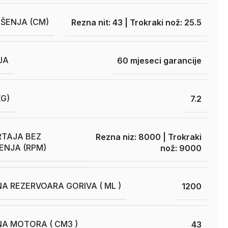
OŠENJA (CM)
Rezna nit: 43 | Trokraki nož: 25.5
JA
60 mjeseci garancije
KG)
7.2
RTAJA BEZ
Rezna niz: 8000 | Trokraki
ENJA (RPM)
nož: 9000
A REZERVOARA GORIVA ( ML )
1200
A MOTORA ( CM3 )
43