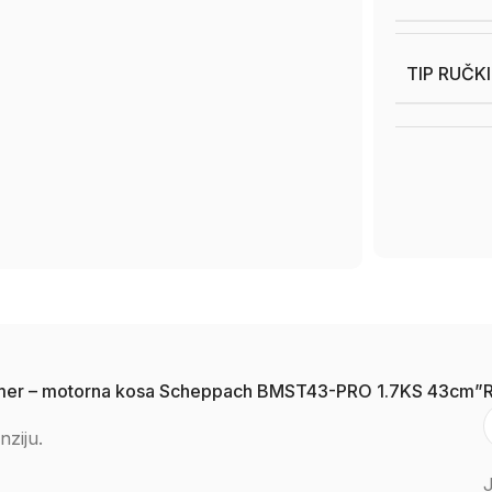
TIP RUČK
i trimer – motorna kosa Scheppach BMST43-PRO 1.7KS 43cm”
nziju.
J