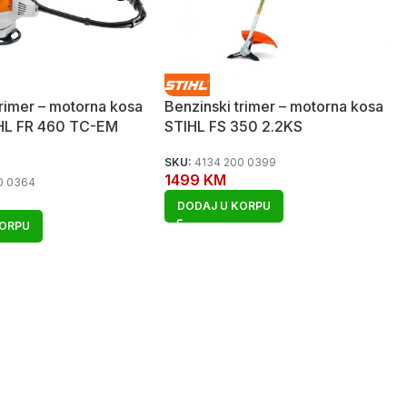
trimer – motorna kosa
Benzinski trimer – motorna kosa
IHL FR 460 TC-EM
STIHL FS 350 2.2KS
SKU:
4134 200 0399
1499
KM
0 0364
DODAJ U KORPU
KORPU