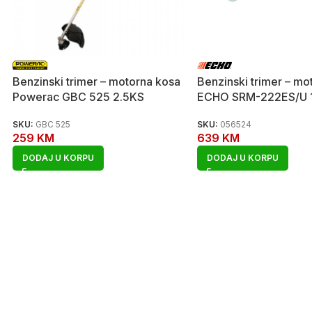
Benzinski trimer – motorna kosa
Benzinski trimer – mo
Powerac GBC 525 2.5KS
ECHO SRM-222ES/U 
SKU:
GBC 525
SKU:
056524
259
KM
639
KM
DODAJ U KORPU
DODAJ U KORPU