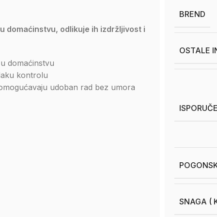
BREND
 domaćinstvu, odlikuje ih izdržljivost i
OSTALE 
d u domaćinstvu
 laku kontrolu
na) omogućavaju udoban rad bez umora
ISPORUČE
POGONSK
SNAGA ( K