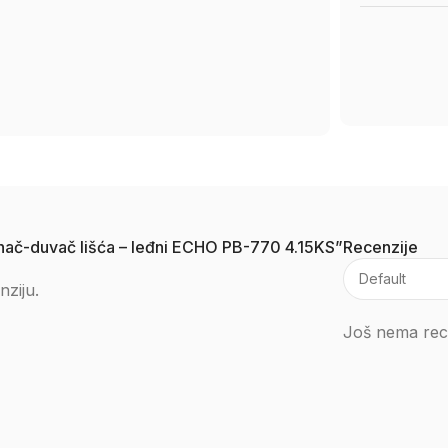
puhač-duvač lišća – leđni ECHO PB-770 4.15KS”
Recenzije
nziju.
Još nema rece