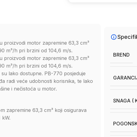
Specifi
u proizvodi motor zapremine 63,3 cm³
 m³/h pri brzini od 104,6 m/s.
BREND
u proizvodi motor zapremine 63,3 cm³
 m³/h pri brzini od 104,6 m/s.
e su lako dostupne. PB-770 posjeduje
GARANCI
eđa radi veće udobnosti korisnika, te lako
šine i nečistoća u motor.
SNAGA ( K
m zapremine 63,3 cm³ koji osigurava
1 kW.
POGONSK