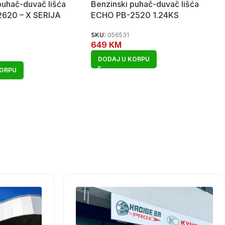
puhač-duvač lišća
Benzinski puhač-duvač lišća
620 – X SERIJA
ECHO PB-2520 1.24KS
SKU:
056531
649
KM
DODAJ U KORPU
KORPU