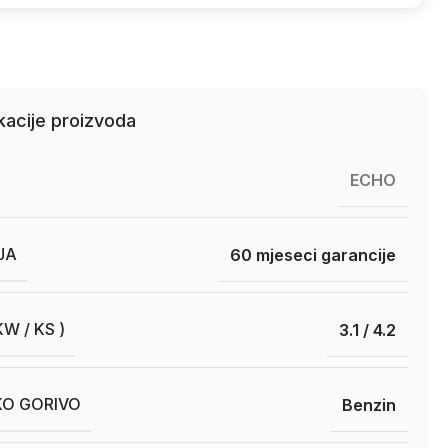
kacije proizvoda
ECHO
JA
60 mjeseci garancije
W / KS )
3.1 / 4.2
O GORIVO
Benzin