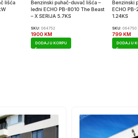
č lišća
Benzinski puhač-duvač lišća –
Benzinski 
6kW
leđni ECHO PB-8010 The Beast
ECHO PB-2
– X SERIJA 5.7KS
1.24KS
SKU:
064752
SKU:
064750
1900
KM
799
KM
DODAJ U KORPU
DODAJ U 