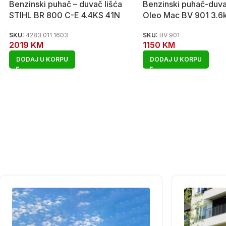
Benzinski puhač – duvač lišća
Benzinski puhač-duva
STIHL BR 800 C-E 4.4KS 41N
Oleo Mac BV 901 3.
SKU:
4283 011 1603
SKU:
BV 901
2019
KM
1150
KM
DODAJ U KORPU
DODAJ U KORPU