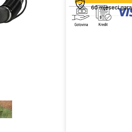
60 mjeseci gara
Uporedi