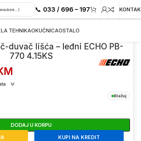
📞
033 / 696 – 197
KONTAK
ELA TEHNIKA
OKUĆNICA
OSTALO
nski puhač-duvač lišća – leđni ECHO PB-770 4.15KS
č-duvač lišća – leđni ECHO PB-
770 4.15KS
KM
ata
Blažuj
DODAJ U KORPU
NA
KUPI NA KREDIT