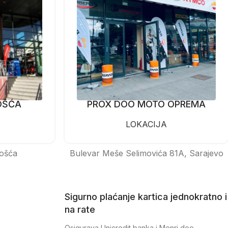
OŠĆA
PROX DOO MOTO OPREMA
LOKACIJA
ošća
Bulevar Meše Selimovića 81A, Sarajevo
Sigurno plaćanje kartica jednokratno i
na rate
Osigurava Unicredit banka i Monri doo