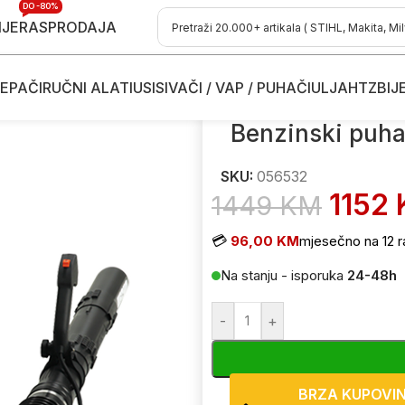
DO -80%
IJE
RASPRODAJA
EPAČI
RUČNI ALATI
USISIVAČI / VAP / PUHAČI
ULJA
HTZ
BIJ
i puhači-duvači i usisivači lišća
/
Benzinski puhači-duvači lišća
/
Benzi
Benzinski puha
SKU:
056532
1152
1449
KM
💳
96,00 KM
mjesečno na 12 r
Na stanju - isporuka
24-48h
-
+
BRZA KUPOVI