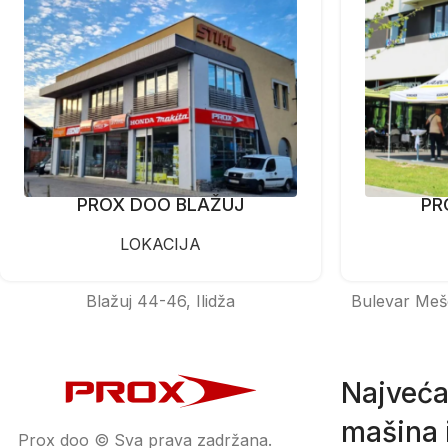
PROX DOO BLAŽUJ
PR
LOKACIJA
Blažuj 44-46, Ilidža
Bulevar Meš
Najveća
mašina i
Prox doo © Sva prava zadržana.