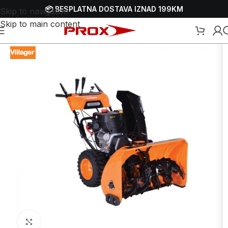
📦 BESPLATNA DOSTAVA IZNAD 199KM
Skip to navigation
Skip to main content
- freze za snijeg
/
Benzinski čistači-bacači snijega - freze za snijeg
Uvećaj sliku