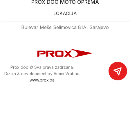
PROX DOO MOTO OPREMA
LOKACIJA
Bulevar Meše Selimovića 81A, Sarajevo
Prox doo © Sva prava zadržana.
Dizajn & development by Armin Vrabac.
www.prox.ba
Pratite nas na društvenim mrežama
proxdoo