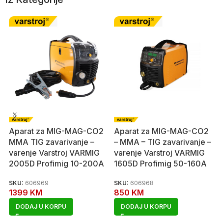
Aparat za MIG-MAG-CO2
Aparat za MIG-MAG-CO2
MMA TIG zavarivanje –
– MMA – TIG zavarivanje –
varenje Varstroj VARMIG
varenje Varstroj VARMIG
2005D Profimig 10-200A
1605D Profimig 50-160A
SKU:
606969
SKU:
606968
1399
KM
850
KM
DODAJ U KORPU
DODAJ U KORPU