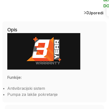
DO
Uporedi
Opis
Funkije:
Antivibracijski sistem
Pumpa za lakše pokretanje