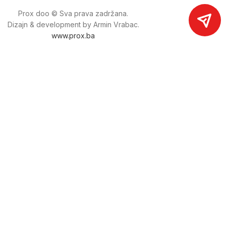
Prox doo © Sva prava zadržana.
Dizajn & development by Armin Vrabac.
www.prox.ba
Pratite nas na društvenim mrežama
proxdoo
Najveća trgovina mašina i alata u
Bosni i Hercegovini.
Tri prodajne lokacije alata i mašina u Sarajevu.
Više od 800 kategorija alata i mašina u kojima ćete pronaći
sve sortirano i raspoređeno, sa preko 22 000 artikala u
ponudi. Zastupamo i nudimo više od 230 brendova !