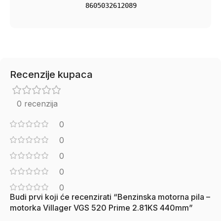
8605032612089
Recenzije kupaca
0 recenzija
0
0
0
0
0
Budi prvi koji će recenzirati “Benzinska motorna pila –
motorka Villager VGS 520 Prime 2.81KS 440mm”