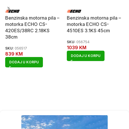
Benzinska motorna pila –
Benzinska motorna pila –
motorka ECHO CS-
motorka ECHO CS-
420ES/38RC 2.18KS
4510ES 3.1KS 45cm
38cm
SKU:
056754
1039
KM
SKU:
056517
839
KM
DODAJ U KORPU
DODAJ U KORPU