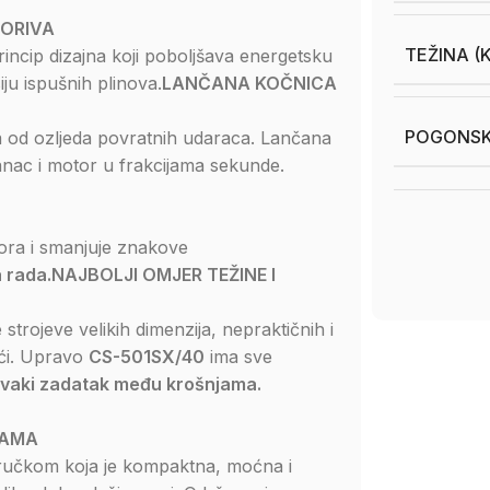
GORIVA
TEŽINA (
incip dizajna koji poboljšava energetsku
ju ispušnih plinova.
LANČANA KOČNICA
POGONSK
ka od ozljeda povratnih udaraca. Lančana
anac i motor u frakcijama sekunde.
ora i smanjuje znakove
a rada.
NAJBOLJI OMJER TEŽINE I
trojeve velikih dimenzija, nepraktičnih i
moći. Upravo
CS-501SX/40
ima sve
 svaki zadatak među krošnjama.
NAMA
 ručkom koja je kompaktna, moćna i