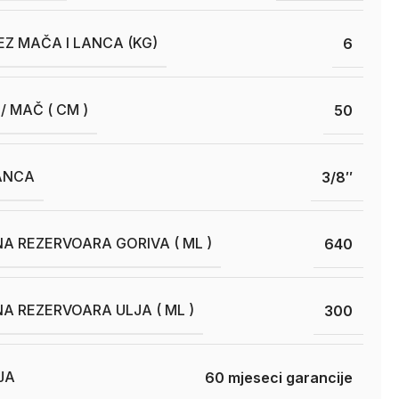
EZ MAČA I LANCA (KG)
6
/ MAČ ( CM )
50
ANCA
3/8″
A REZERVOARA GORIVA ( ML )
640
A REZERVOARA ULJA ( ML )
300
JA
60 mjeseci garancije