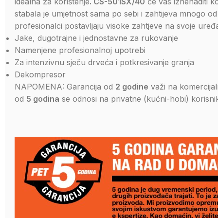
idealna za korištenje
.
CS-501SX/40
će vas iznenaditi ko
stabala je umjetnost sama po sebi i zahtijeva mnogo od č
profesionalci postavljaju visoke zahtjeve na svoje uređaje
Jake, dugotrajne i jednostavne za rukovanje
Namenjene profesionalnoj upotrebi
Za intenzivnu sječu drveća i potkresivanje granja
Dekompresor
NAPOMENA: Garancija od
2 godine
važi na komercijal
od
5 godina
se odnosi na privatne (kućni-hobi) korisni