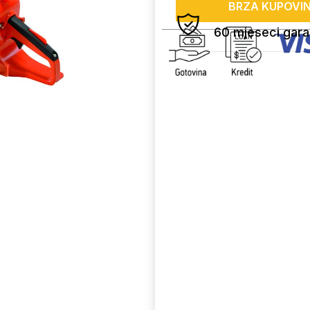
BRZA KUPOVI
60 mjeseci gara
Uporedi