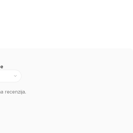
je
 recenzija.