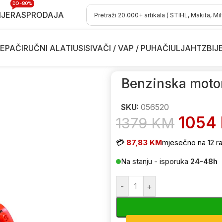
DO -80%
IJE
RASPRODAJA
EPAČI
RUČNI ALATI
USISIVAČI / VAP / PUHAČI
ULJA
HTZ
BIJ
e
/
Benzinske motorne pile - motorke
/
Benzinske motorne pile - motor
Benzinska moto
SKU:
056520
1054
1379
KM
💳
87,83 KM
mjesečno na 12 ra
Na stanju - isporuka
24-48h
-
+