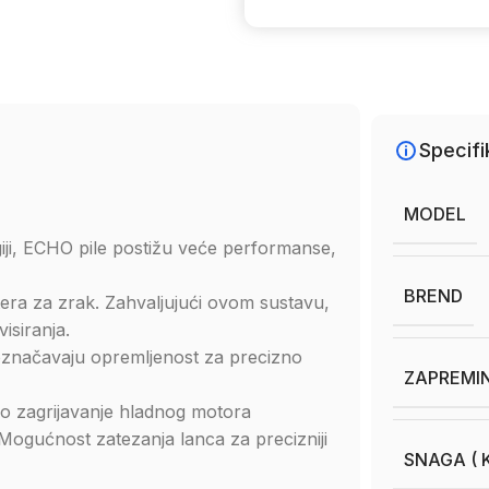
Specifi
MODEL
iji, ECHO pile postižu veće performanse,
BREND
iltera za zrak. Zahvaljujući ovom sustavu,
isiranja.
značavaju opremljenost za precizno
ZAPREMIN
o zagrijavanje hladnog motora
Mogućnost zatezanja lanca za precizniji
SNAGA ( K