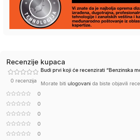
Recenzije kupaca
Budi prvi koji će recenzirati “Benzinsk
0 recenzija
Morate biti
ulogovani
da biste objavili rece
0
0
0
0
0