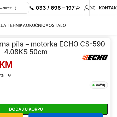
📞
033 / 696 – 197
KONTAK
ELA TEHNIKA
OKUĆNICA
OSTALO
ke
/
rna pila – motorka ECHO CS-590
4.08KS 50cm
KM
ta
Blažuj
DODAJ U KORPU