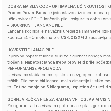
DOBRA EMISIJA CO2 – OPTIMALNA UČINKOVITOST 
Proces Power-Boost
je jednostavan, iznimno moćan pr
učinkovitost ECHO lančanih pila i osigurava dobru emisi
– SIGURNOST LANČANE PILE
Lančana kočnica je najvažniji uređaj za smanjenje rizi
kočnica ECHO motorne pile
CS-501SX/40
zaustavlja l
UČVRSTITE LANAC PILE
Ispravna napetost lanca služi za sigurnost nosača mot
trošenja.
Napetost lanca treba provjeriti prije početk
PERFORMANSE PROIZVODA
U visinama stabla nema mjesta za nezgrapne i robusne s
teških. Pila mora biti lagana, malih dimenzija i velike 
to.
Težine manje od 5 kilograma, uspješno će riješiti
GORNJA RUČKA PILE ZA RAD NA VRTOGLAVIM VISI
Za siguran rad na visinama potrebna je pila s gornjom