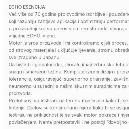
ECHO ESENCIJA
Već više od 70 godina proizvodimo izdržljive i pouzdan
koji razumiju zahtjeve aplikacija i optimiziraju performans
u proizvodnji koji su ponosni na ono što rade: stvaraj
vrijedne ECHO imena.
Motor je srce proizvoda i mi kontroliramo cijeli proces.
od sirovog materijala i uključuje lijevanje, strojnu obrad
sve izrađeno u Japanu.
Da biste bili globalni lider, morate imati vrhunsku tehnol
snagu i smanjenu težinu. Kompjuterizirani dizajn i pro
tolerancije, osiguravajući superiorno prianjanje, zavr
neumorno u suradnji s našim iskusnim suradnicima za u
proizvoda.
Prototipovi su testirani na terenu mjesecima kako bi se
kriterije. Dijelovi se kontinuirano mjere kako bi se osi
testiraju na prikladnost te se svaki motor pokreće i mjer
povlačenjem. Nema pretpostavki i ne postoji ”dovoljno 