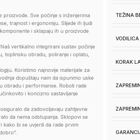
TEŽINA B
e proizvode. Sve počinje s inženjerima
e, trajnost i ergonomiju. Slijede ih ljudi
u komponente i sklapaju ih u proizvode
VODILICA 
 Naš vertikalno integrirani sustav počinje
u, toplinsku obradu, poliranje i oplatu,
KORAK L
ogiju. Koristimo najnovije materijale za
izvodnja dopuštaju nam da ispunimo uske
ZAPREMIN
šnu obradu i performanse. Roboti rade
činkovito i koncizno sastavljanje
ZAPREMIN
 osiguralo da zadovoljavaju zahtjevne
guralo da nema odstupanja. Sklopovi se
i kako bi se uvjerili da rade prvim
GARANCI
dobro”.