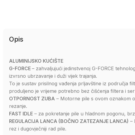
Opis
ALUMINIJSKO KUĆIŠTE
G-FORCE
– zahvaljujući jedinstvenoj G-FORCE tehnolog
izvrsno ubrzavanje i duži vijek trajanja.
To je sustav prisilnog vađenja prljavštine iz područja f
produljeno je vrijeme potrebno bez čišćenja filtera i serv
OTPORNOST ZUBA
– Motorne pile s ovom oznakom o
rezanje.
FAST IDLE
– za pokretanje pile u hladnom pogonu, brz
REGULACIJA LANCA (BOČNO ZATEZANJE LANCA)
– 
rez i dugovječniji rad pile.