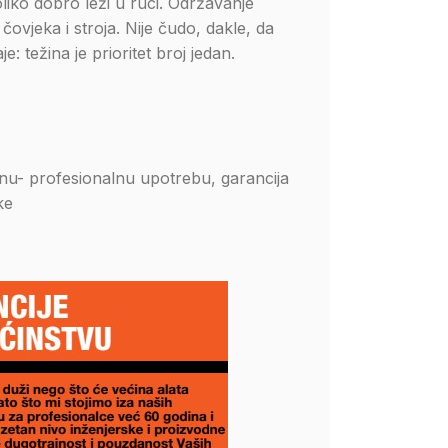
liko dobro leži u ruci. Održavanje
ovjeka i stroja. Nije čudo, dakle, da
: težina je prioritet broj jedan.
nu- profesionalnu upotrebu, garancija
ke