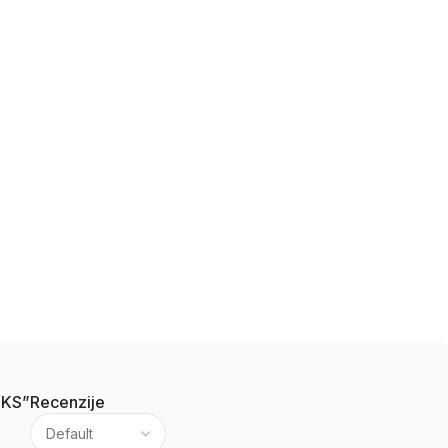
4KS”
Recenzije