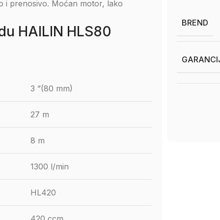
o i prenosivo. Moćan motor, lako
BREND
odu HAILIN HLS80
GARANCI
3 ”(80 mm)
27 m
8 m
1300 l/min
HL420
420 ccm