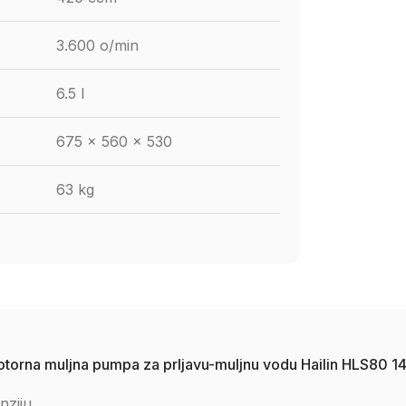
3.600 o/min
6.5 l
675 x 560 x 530
63 kg
motorna muljna pumpa za prljavu-muljnu vodu Hailin HLS80 1
nziju.