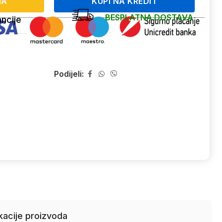
NA
KUPI NA KREDIT
BESPLATNA DOSTAVA
ncije
Podijeli:
kacije proizvoda