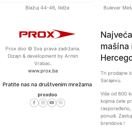
Blažuj 44-46, Ilidža
Bulevar Meš
Najveća
mašina i
Prox doo © Sva prava zadržana.
Hercego
Dizajn & development by Armin
Vrabac.
www.prox.ba
Tri prodajne l
Sarajevu.
Pratite nas na društvenim mrežama
Više od 800 ka
proxdoo
kojima ćete pr
raspoređeno, 
ponudi. Zastu
brendova !