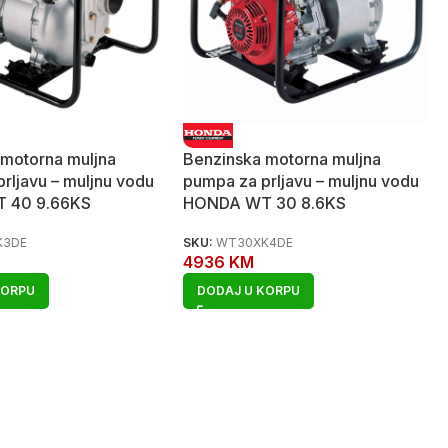
 motorna muljna
Benzinska motorna muljna
rljavu – muljnu vodu
pumpa za prljavu – muljnu vodu
 40 9.66KS
HONDA WT 30 8.6KS
K3DE
SKU:
WT30XK4DE
4936
KM
KORPU
DODAJ U KORPU