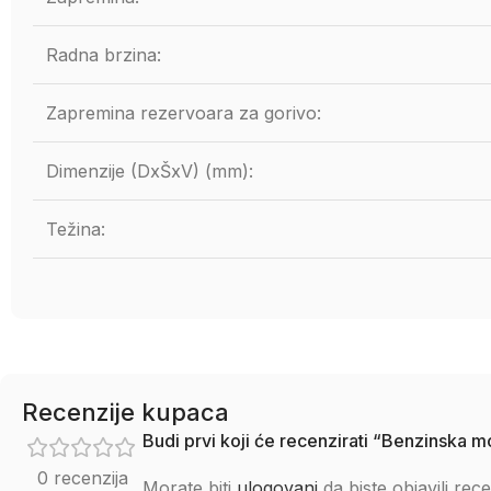
Radna brzina:
Zapremina rezervoara za gorivo:
Dimenzije (DxŠxV) (mm):
Težina:
Recenzije kupaca
Budi prvi koji će recenzirati “Benzinska 
0 recenzija
Morate biti
ulogovani
da biste objavili rece