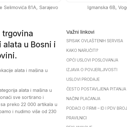
e Selimovića 81A, Sarajevo
Igmanska 6B, Vog
 trgovina
Važni linkovi
SPISAK OVLAŠTENIH SERVISA
 alata u Bosni i
KAKO NARUČITI?
vini.
OPĆI USLOVI POSLOVANJA
IZJAVA O POVJERLJIVOSTI
okacije alata i mašina u
USLOVI PRODAJE
ČESTO POSTAVLJENA PITANJA
tegorija alata i mašina u
onaći sve sortirano i
NAČINI PLAĆANJA
sa preko 22 000 artikala u
PODACI O FIRMI – ID I PDV BRO
pamo i nudimo više od 230
PRAVILNICI