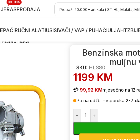
DO -80%
IJE
RASPRODAJA
EPAČI
RUČNI ALATI
USISIVAČI / VAP / PUHAČI
ULJA
HTZ
BIJ
pumpe za vodu
/
Benzinske motorne muljne pumpe za prljavu - muljnu
in HLS80 14KS
Benzinska mot
muljnu 
SKU:
HLS80
1199
KM
💳
99,92 KM
mjesečno na 12 r
Po narudžbi - isporuka
2-7 d
-
+