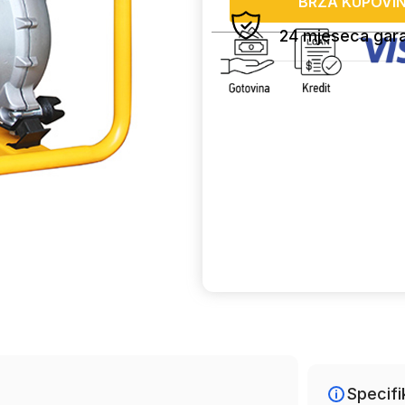
BRZA KUPOVI
24 mjeseca gara
Uporedi
Specifi