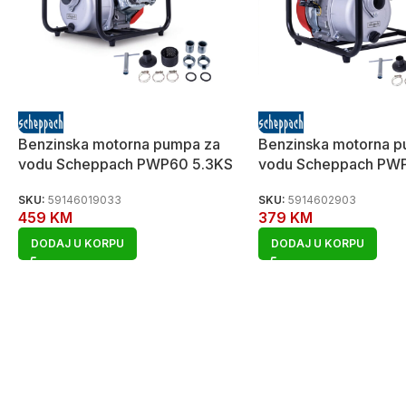
Benzinska motorna pumpa za
Benzinska motorna p
vodu Scheppach PWP60 5.3KS
vodu Scheppach PW
SKU:
59146019033
SKU:
5914602903
459
KM
379
KM
DODAJ U KORPU
DODAJ U KORPU