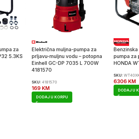
umpa za
Električna muljna-pumpa za
Benzinska
P32 5.3KS
prljavu-muljnu vodu – potopna
pumpa za p
Einhell GC-DP 7035 L 700W
HONDA WT
4181570
SKU:
WT40X
6306
KM
SKU:
4181570
169
KM
DODAJ U 
DODAJ U KORPU