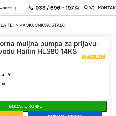
📞
033 / 696 – 197
KONTAK
ELA TEHNIKA
OKUĆNICA
OSTALO
 vodu
/
orna muljna pumpa za prljavu-
vodu Hailin HLS80 14KS
ata
ana
DODAJ U KORPU