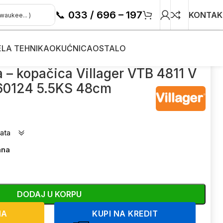
📞
033 / 696 – 197
KONTAK
ELA TEHNIKA
OKUĆNICA
OSTALO
060124 5.5KS 48cm
 – kopačica Villager VTB 4811 V
60124 5.5KS 48cm
ata
ana
DODAJ U KORPU
NA
KUPI NA KREDIT