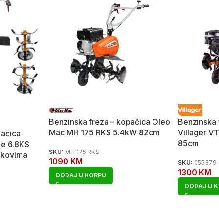
Benzinska freza – kopačica Oleo
Benzinska 
Mac MH 175 RKS 5.4kW 82cm
Villager 
pačica
85cm
me 6.8KS
SKU:
MH 175 RKS
čkovima
1090
KM
SKU:
055379
1300
KM
DODAJ U KORPU
DODAJ U 