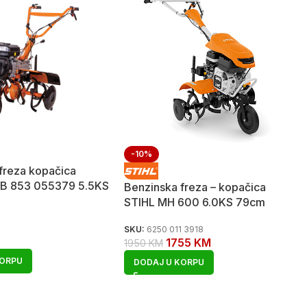
-10%
freza kopačica
VTB 853 055379 5.5KS
Benzinska freza – kopačica
STIHL MH 600 6.0KS 79cm
SKU:
6250 011 3918
1755
KM
1950
KM
KORPU
DODAJ U KORPU