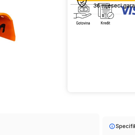
36 mjeseci gara
Uporedi
Specifi