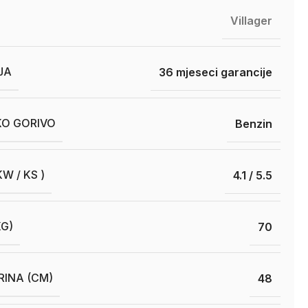
Villager
JA
36 mjeseci garancije
O GORIVO
Benzin
W / KS )
4.1 / 5.5
KG)
70
RINA (CM)
48