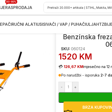
DO -80%
IJE
RASPRODAJA
EPAČI
RUČNI ALATI
USISIVAČI / VAP / PUHAČI
ULJA
HTZ
BIJ
ze-kopačice
/
Benzinska freza – kopačica Villager VTB 4811 V 
Benzinska freza
0
SKU:
060124
1520
KM
💳
126,67 KM
mjesečno na 12 r
Po narudžbi - isporuka
2-7 d
-
+
BRZA KUPOVI