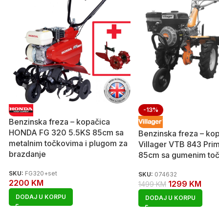
-13%
Benzinska freza – kopačica
HONDA FG 320 5.5KS 85cm sa
Benzinska freza – ko
metalnim točkovima i plugom za
Villager VTB 843 Pri
brazdanje
85cm sa gumenim to
SKU:
FG320+set
SKU:
074632
2200
KM
1299
KM
1499
KM
DODAJ U KORPU
DODAJ U KORPU