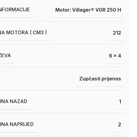
INFORMACIJE
Motor: Villager® VGR 250 H
A MOTORA ( CM3 )
212
ŽEVA
6 x 4
Zupčasti prijenos
ZINA NAZAD
1
INA NAPRIJED
2