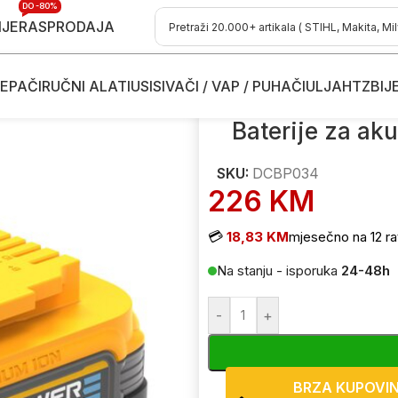
DO -80%
IJE
RASPRODAJA
EPAČI
RUČNI ALATI
USISIVAČI / VAP / PUHAČI
ULJA
HTZ
BIJ
eđaje
/
Baterije za aku uređaje DeWalt Max 20V 1.7Ah DCBP034
Baterije za ak
SKU:
DCBP034
226
KM
💳
18,83 KM
mjesečno na 12 ra
Na stanju - isporuka
24-48h
-
+
BRZA KUPOVI