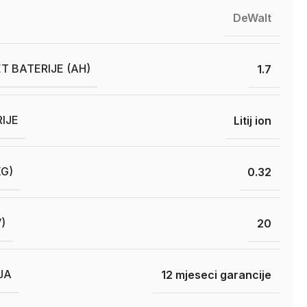
DeWalt
T BATERIJE (AH)
1.7
RIJE
Litij ion
KG)
0.32
)
20
JA
12 mjeseci garancije