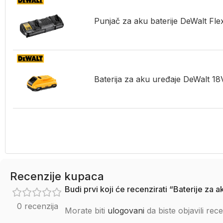
Punjač za aku baterije DeWalt Fl
Baterija za aku uređaje DeWalt 
Recenzije kupaca
Budi prvi koji će recenzirati “Baterije 
0 recenzija
Morate biti
ulogovani
da biste objavili rece