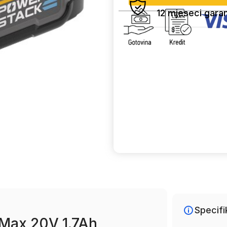
12 mjeseci garan
Uporedi
Specifi
 Max 20V 1.7Ah