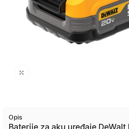
Uvećaj sliku
Opis
Baterije za aku uređaje DeWalt