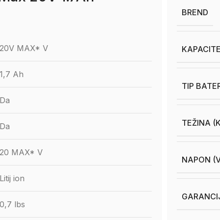
BREND
20V MAX* V
KAPACITE
1,7 Ah
TIP BATE
Da
TEŽINA (
Da
20 MAX* V
NAPON (V
Litij ion
GARANCI
0,7 lbs