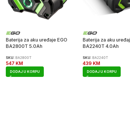
Baterija za aku uređaje EGO
Baterija za aku uređ
BA2800T 5.0Ah
BA2240T 4.0Ah
SKU:
BA2800T
SKU:
BA2240T
547
KM
439
KM
DODAJ U KORPU
DODAJ U KORPU