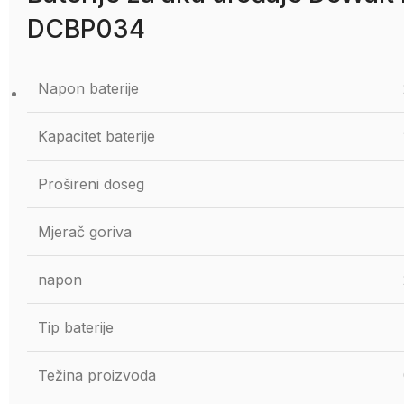
DCBP034
Napon baterije
Kapacitet baterije
Prošireni doseg
Mjerač goriva
napon
Tip baterije
Težina proizvoda