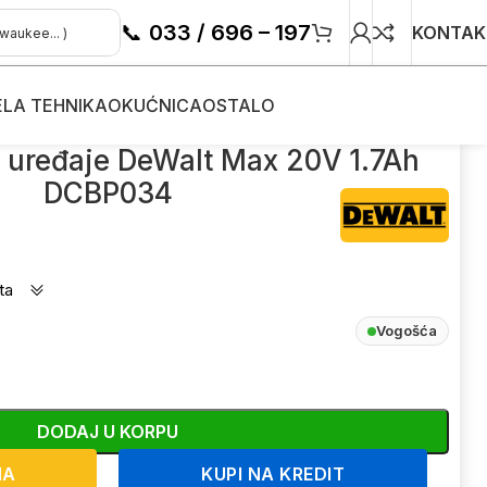
📞
033 / 696 – 197
KONTAK
ELA TEHNIKA
OKUĆNICA
OSTALO
u uređaje DeWalt Max 20V 1.7Ah
DCBP034
ta
Vogošća
DODAJ U KORPU
NA
KUPI NA KREDIT