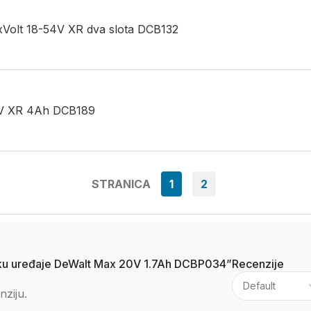
exVolt 18-54V XR dva slota DCB132
18V XR 4Ah DCB189
STRANICA
1
2
za aku uređaje DeWalt Max 20V 1.7Ah DCBP034”
Recenzije
nziju.