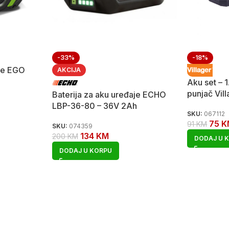
-33%
-18%
aje EGO
AKCIJA
Aku set – 1
punjač Vil
Baterija za aku uređaje ECHO
LBP-36-80 – 36V 2Ah
SKU:
067112
75
K
91
KM
SKU:
074359
134
KM
200
KM
DODAJ U 
DODAJ U KORPU