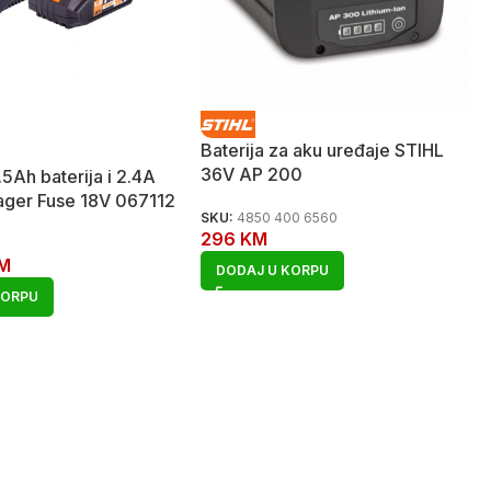
Baterija za aku uređaje STIHL
36V AP 200
.5Ah baterija i 2.4A
lager Fuse 18V 067112
SKU:
4850 400 6560
296
KM
M
DODAJ U KORPU
KORPU