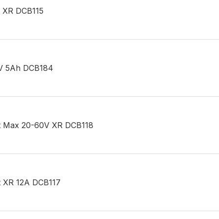
V XR DCB115
18V 5Ah DCB184
alt Max 20-60V XR DCB118
lt XR 12A DCB117