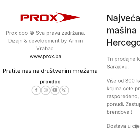
Najveća
mašina i
Prox doo © Sva prava zadržana.
Hercego
Dizajn & development by Armin
Vrabac.
www.prox.ba
Tri prodajne l
Sarajevu.
Pratite nas na društvenim mrežama
Više od 800 ka
proxdoo
kojima ćete pr
raspoređeno, 
ponudi. Zastu
brendova !
Dostava u cije