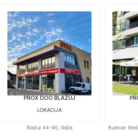
PROX DOO BLAŽUJ
PR
LOKACIJA
Blažuj 44-46, Ilidža
Bulevar Meš