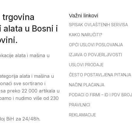
 trgovina
Važni linkovi
SPISAK OVLAŠTENIH SERVISA
 alata u Bosni i
KAKO NARUČITI?
vini.
OPĆI USLOVI POSLOVANJA
IZJAVA O POVJERLJIVOSTI
okacije alata i mašina u
USLOVI PRODAJE
ČESTO POSTAVLJENA PITANJA
tegorija alata i mašina u
onaći sve sortirano i
NAČINI PLAĆANJA
sa preko 22 000 artikala u
PODACI O FIRMI – ID I PDV BRO
pamo i nudimo više od 230
PRAVILNICI
REKLAMACIJE
loj BiH za 24/48h.