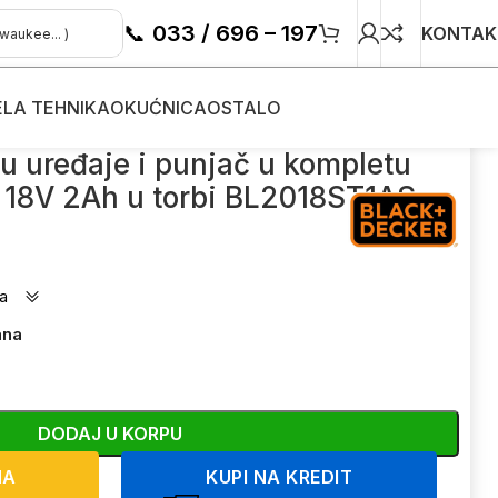
📞
033 / 696 – 197
KONTAK
ELA TEHNIKA
OKUĆNICA
OSTALO
ecker 18V 2Ah u torbi BL2018ST1AS
ku uređaje i punjač u kompletu
 18V 2Ah u torbi BL2018ST1AS
a
ana
DODAJ U KORPU
NA
KUPI NA KREDIT