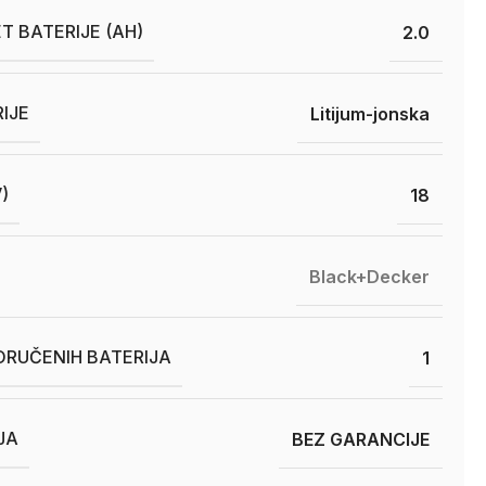
T BATERIJE (AH)
2.0
RIJE
Litijum-jonska
)
18
Black+Decker
ORUČENIH BATERIJA
1
JA
BEZ GARANCIJE