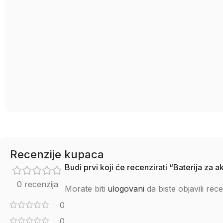
Recenzije kupaca
Budi prvi koji će recenzirati “Baterija z
0 recenzija
Morate biti
ulogovani
da biste objavili rece
0
0