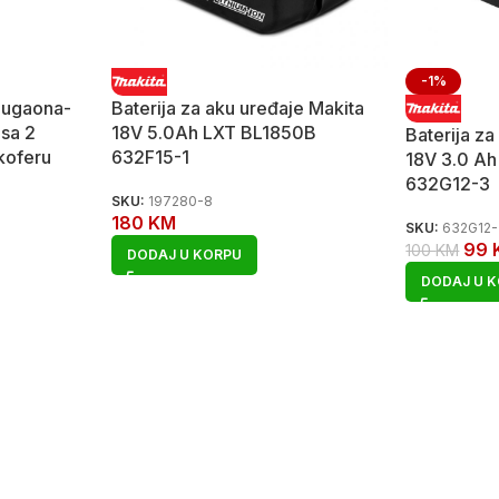
-1%
i ugaona-
Baterija za aku uređaje Makita
 sa 2
18V 5.0Ah LXT BL1850B
Baterija za
 koferu
632F15-1
18V 3.0 A
632G12-3
SKU:
197280-8
180
KM
SKU:
632G12
99
100
KM
DODAJ U KORPU
DODAJ U 