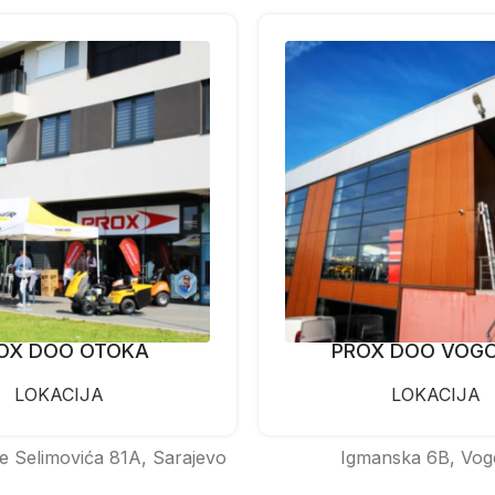
OX DOO OTOKA
PROX DOO VOG
LOKACIJA
LOKACIJA
e Selimovića 81A, Sarajevo
Igmanska 6B, Vog