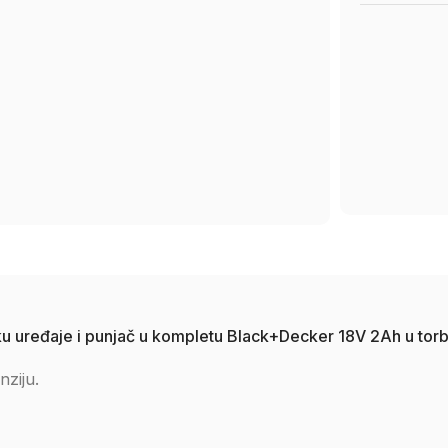
a aku uređaje i punjač u kompletu Black+Decker 18V 2Ah u t
nziju.