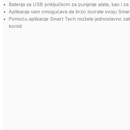
Baterija sa USB priključkom za punjenje alata, kao i z
Aplikacija vam omogućava da brzo locirate svoju Smar
Pomoću aplikacije Smart Tech možete jednostavno zaklj
koristi