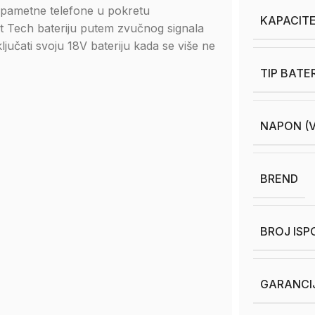
a pametne telefone u pokretu
KAPACITE
t Tech bateriju putem zvučnog signala
učati svoju 18V bateriju kada se više ne
TIP BATE
NAPON (V
BREND
BROJ ISP
GARANCI