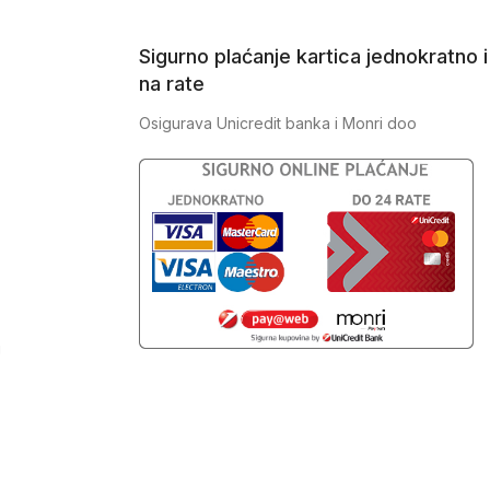
Sigurno plaćanje kartica jednokratno i
na rate
Osigurava Unicredit banka i Monri doo
J