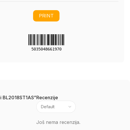
PRINT
5035048661970
orbi BL2018ST1AS”
Recenzije
Još nema recenzija.