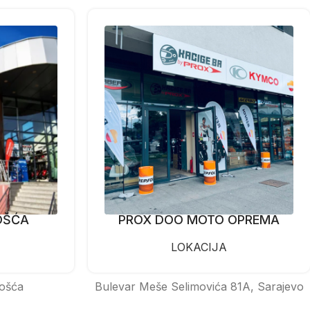
OŠĆA
PROX DOO MOTO OPREMA
LOKACIJA
ošća
Bulevar Meše Selimovića 81A, Sarajevo