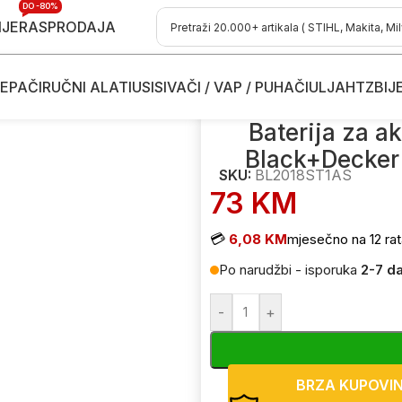
DO -80%
IJE
RASPRODAJA
EPAČI
RUČNI ALATI
USISIVAČI / VAP / PUHAČI
ULJA
HTZ
BIJ
U uređaje
/
Baterija za aku uređaje i punjač u kompletu Black+D
Baterija za a
Black+Decker
SKU:
BL2018ST1AS
73
KM
💳
6,08 KM
mjesečno na 12 rat
Po narudžbi - isporuka
2-7 d
-
+
BRZA KUPOVI