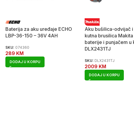
Baterija za aku uređaje ECHO
Aku bušilica-odvijač 
LBP-36-150 – 36V 4AH
kutna brusilica Makita
baterije i punjačem u
SKU:
074360
DLX2431TJ
289
KM
SKU:
DLX2431TJ
DODAJ U KORPU
2009
KM
DODAJ U KORPU