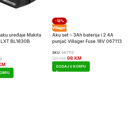
-18%
 aku uređaje Makita
Aku set – 3Ah baterija i 2.4A
h LXT BL1830B
punjač Villager Fuse 18V 067113
SKU:
067113
98
KM
120
KM
-3
KM
DODAJ U KORPU
KORPU