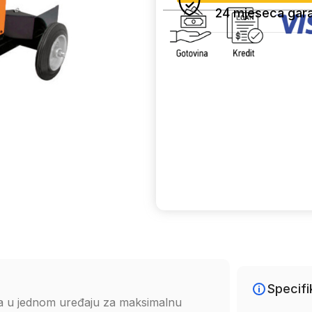
24 mjeseca gara
Uporedi
Specifi
pka u jednom uređaju za maksimalnu