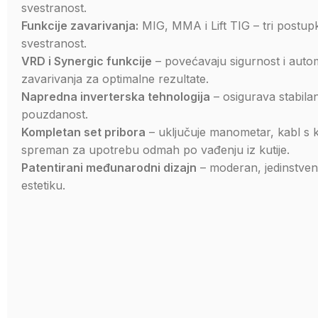
svestranost.
Funkcije zavarivanja:
MIG, MMA i Lift TIG – tri postu
svestranost.
VRD i Synergic funkcije
– povećavaju sigurnost i auto
zavarivanja za optimalne rezultate.
Napredna inverterska tehnologija
– osigurava stabilan
pouzdanost.
Kompletan set pribora
– uključuje manometar, kabl s k
spreman za upotrebu odmah po vađenju iz kutije.
Patentirani međunarodni dizajn
– moderan, jedinstven 
estetiku.