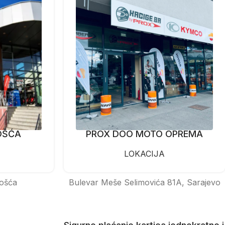
OŠĆA
PROX DOO MOTO OPREMA
LOKACIJA
ošća
Bulevar Meše Selimovića 81A, Sarajevo