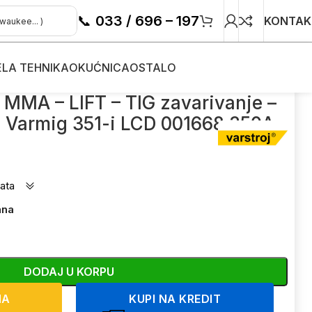
📞
033 / 696 – 197
KONTAK
ELA TEHNIKA
OKUĆNICA
OSTALO
G zavarivanje – varenje Varstroj Varmig 351-i LCD 001668 350A
 MMA – LIFT – TIG zavarivanje –
oj Varmig 351-i LCD 001668 350A
ata
ana
DODAJ U KORPU
NA
KUPI NA KREDIT