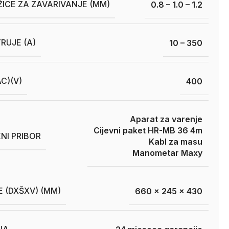
ŽICE ZA ZAVARIVANJE (MM)
0.8 – 1.0 – 1.2
RUJE (A)
10 – 350
C)(V)
400
Aparat za varenje
Cijevni paket HR-MB 36 4m
NI PRIBOR
Kabl za masu
Manometar Maxy
E (DXŠXV) (MM)
660 x 245 x 430