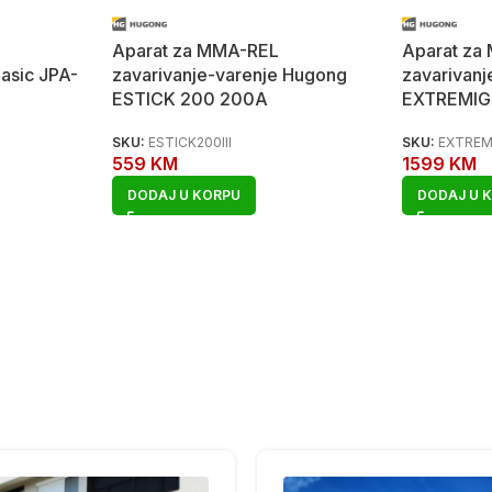
Aparat za MMA-REL
Aparat za
Jasic JPA-
zavarivanje-varenje Hugong
zavarivan
ESTICK 200 200A
EXTREMIG
SKU:
ESTICK200III
SKU:
EXTREM
559
KM
1599
KM
DODAJ U KORPU
DODAJ U 