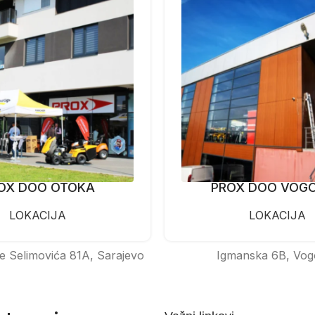
OX DOO OTOKA
PROX DOO VOG
LOKACIJA
LOKACIJA
e Selimovića 81A, Sarajevo
Igmanska 6B, Vog