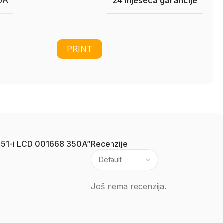
JA
24 mjeseca garancije
PRINT
g 351-i LCD 001668 350A”
Recenzije
Još nema recenzija.