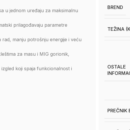
BREND
pka u jednom uređaju za maksimalnu
matski prilagođavaju parametre
TEŽINA (
 rad, manju potrošnju energije i veću
leštima za masu i MIG gorionik,
OSTALE
izgled koji spaja funkcionalnost i
INFORMA
PREČNIK 