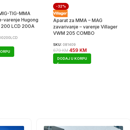
-32%
 MIG-TIG-MMA
je-varenje Hugong
Aparat za MMA – MAG
 200 LCD 200A
zavarivanje – varenje Villager
VWM 205 COMBO
IG200LCD
SKU:
081409
459
KM
679
KM
KORPU
DODAJ U KORPU