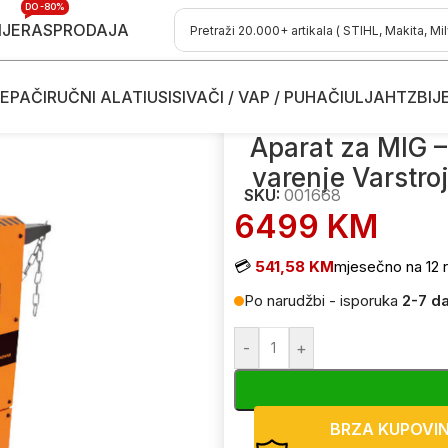
DO -80%
IJE
RASPRODAJA
EPAČI
RUČNI ALATI
USISIVAČI / VAP / PUHAČI
ULJA
HTZ
BIJ
 MMA - REL zavarivanje - varenje
/
Aparat za MIG – MMA – LIFT – TI
Aparat za MIG –
varenje Varstr
SKU:
001668
6499
KM
💳
541,58 KM
mjesečno na 12 r
Po narudžbi - isporuka
2-7 d
-
+
BRZA KUPOVI