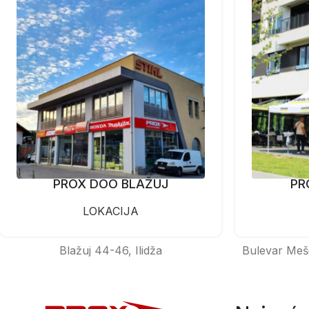
PROX DOO BLAŽUJ
PR
LOKACIJA
Blažuj 44-46, Ilidža
Bulevar Meš