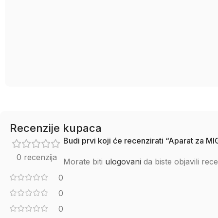
Recenzije kupaca
Budi prvi koji će recenzirati “Aparat za 
0 recenzija
Morate biti
ulogovani
da biste objavili rece
0
0
0