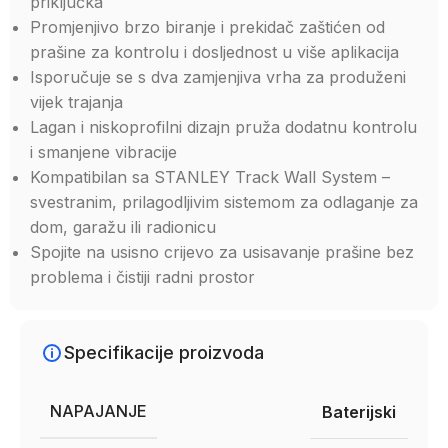
priključka
Promjenjivo brzo biranje i prekidač zaštićen od
prašine za kontrolu i dosljednost u više aplikacija
Isporučuje se s dva zamjenjiva vrha za produženi
vijek trajanja
Lagan i niskoprofilni dizajn pruža dodatnu kontrolu
i smanjene vibracije
Kompatibilan sa STANLEY Track Wall System –
svestranim, prilagodljivim sistemom za odlaganje za
dom, garažu ili radionicu
Spojite na usisno crijevo za usisavanje prašine bez
problema i čistiji radni prostor
Specifikacije proizvoda
NAPAJANJE
Baterijski