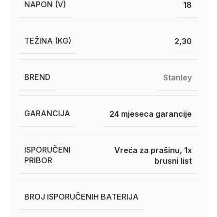
NAPON (V)
18
TEŽINA (KG)
2,30
BREND
Stanley
GARANCIJA
24 mjeseca garancije
ISPORUČENI
Vreća za prašinu, 1x
PRIBOR
brusni list
BROJ ISPORUČENIH BATERIJA