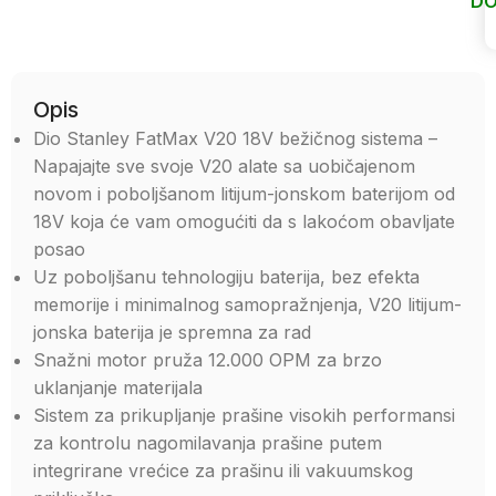
DO
Uporedi
Opis
Dio Stanley FatMax V20 18V bežičnog sistema –
Napajajte sve svoje V20 alate sa uobičajenom
novom i poboljšanom litijum-jonskom baterijom od
18V koja će vam omogućiti da s lakoćom obavljate
posao
Uz poboljšanu tehnologiju baterija, bez efekta
memorije i minimalnog samopražnjenja, V20 litijum-
jonska baterija je spremna za rad
Snažni motor pruža 12.000 OPM za brzo
uklanjanje materijala
Sistem za prikupljanje prašine visokih performansi
za kontrolu nagomilavanja prašine putem
integrirane vrećice za prašinu ili vakuumskog