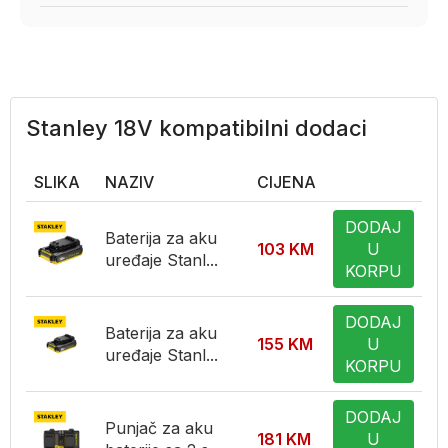
Stanley 18V kompatibilni dodaci
SLIKA
NAZIV
CIJENA
DODAJ
Baterija za aku
103
KM
U
uređaje Stanl...
KORPU
DODAJ
Baterija za aku
155
KM
U
uređaje Stanl...
KORPU
DODAJ
Punjač za aku
181
KM
U