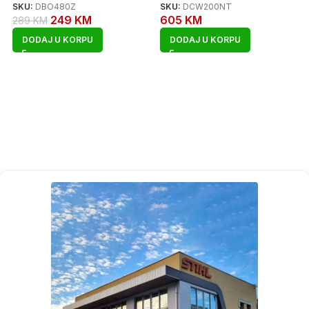
SKU:
DBO480Z
SKU:
DCW200NT
249
KM
605
KM
289
KM
DODAJ U KORPU
DODAJ U KORPU