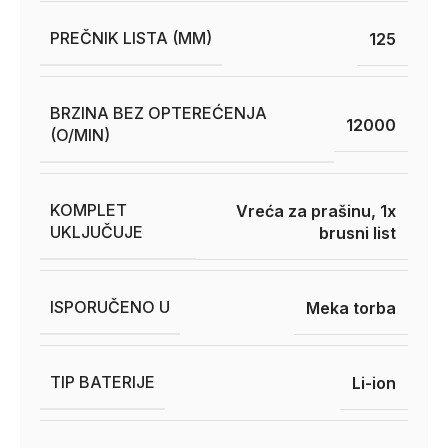
PREČNIK LISTA (MM)
125
BRZINA BEZ OPTEREĆENJA
12000
(O/MIN)
KOMPLET
Vreća za prašinu, 1x
UKLJUČUJE
brusni list
ISPORUČENO U
Meka torba
TIP BATERIJE
Li-ion