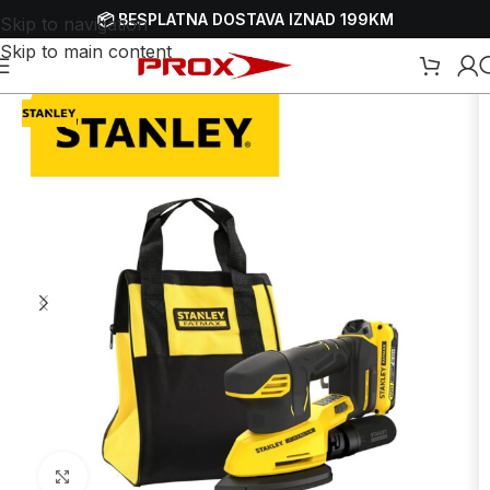
📦 BESPLATNA DOSTAVA IZNAD 199KM
Skip to navigation
Skip to main content
shop
/
Alati
/
Brusilice
/
Aku brusilice
/
Aku vibracione brusilice - šlajfarice
Uvećaj sliku