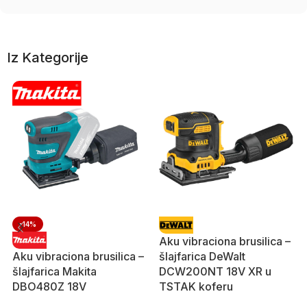
Iz Kategorije
-14%
Aku vibraciona brusilica –
Aku vibraciona brusilica –
šlajfarica DeWalt
šlajfarica Makita
DCW200NT 18V XR u
DBO480Z 18V
TSTAK koferu