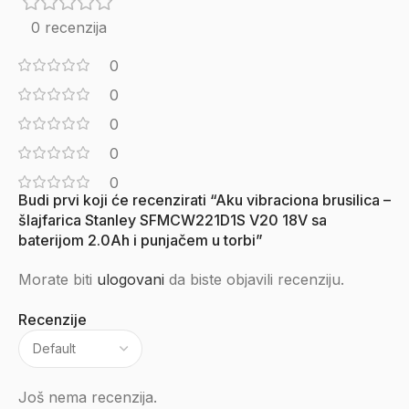
0 recenzija
0
0
0
0
0
Budi prvi koji će recenzirati “Aku vibraciona brusilica –
šlajfarica Stanley SFMCW221D1S V20 18V sa
baterijom 2.0Ah i punjačem u torbi”
Morate biti
ulogovani
da biste objavili recenziju.
Recenzije
Još nema recenzija.