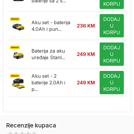
baterije sa 2 s...
KORPU
DODAJ
Aku set - baterija
236
KM
U
4.0Ah i pun...
KORPU
DODAJ
Baterija za aku
249
KM
U
uređaje Stanl...
KORPU
Aku set - 2
DODAJ
baterije 2.0Ah i
249
KM
U
p...
KORPU
Recenzije kupaca