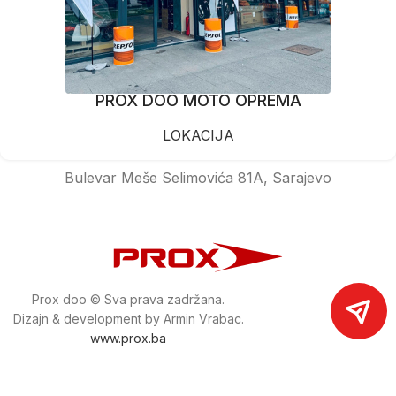
PROX DOO MOTO OPREMA
LOKACIJA
Bulevar Meše Selimovića 81A, Sarajevo
Prox doo © Sva prava zadržana.
Dizajn & development by Armin Vrabac.
www.prox.ba
Pratite nas na društvenim mrežama