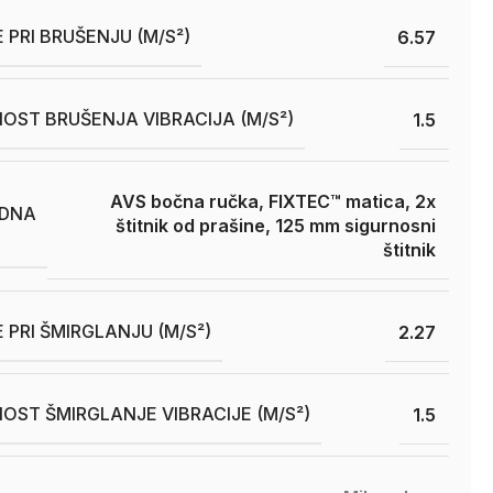
 PRI BRUŠENJU (M/S²)
6.57
OST BRUŠENJA VIBRACIJA (M/S²)
1.5
AVS bočna ručka, FIXTEC™ matica, 2x
DNA
štitnik od prašine, 125 mm sigurnosni
štitnik
E PRI ŠMIRGLANJU (M/S²)
2.27
OST ŠMIRGLANJE VIBRACIJE (M/S²)
1.5