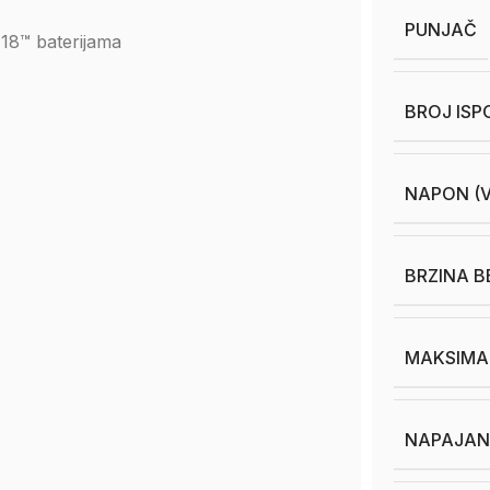
PUNJAČ
M18™ baterijama
BROJ ISP
NAPON (V
BRZINA B
MAKSIMA
NAPAJAN