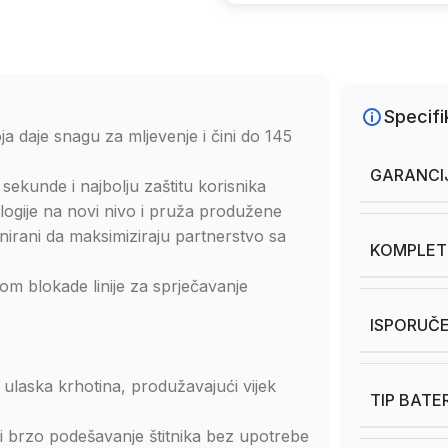
Specifi
daje snagu za mljevenje i čini do 145
GARANCI
kunde i najbolju zaštitu korisnika
gije na novi nivo i pruža produžene
nirani da maksimiziraju partnerstvo sa
KOMPLET
jom blokade linije za sprječavanje
ISPORUČ
 ulaska krhotina, produžavajući vijek
TIP BATE
a i brzo podešavanje štitnika bez upotrebe