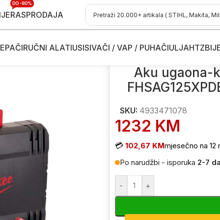
DO -80%
IJE
RASPRODAJA
EPAČI
RUČNI ALATI
USISIVAČI / VAP / PUHAČI
ULJA
HTZ
BIJ
rusilice
/
Aku ugaona-kutna brusilica Milwaukee M18 FHSAG12
Aku ugaona-k
FHSAG125XPDB
SKU:
4933471078
1232
KM
💳
102,67 KM
mjesečno na 12 
Po narudžbi - isporuka
2-7 d
-
+