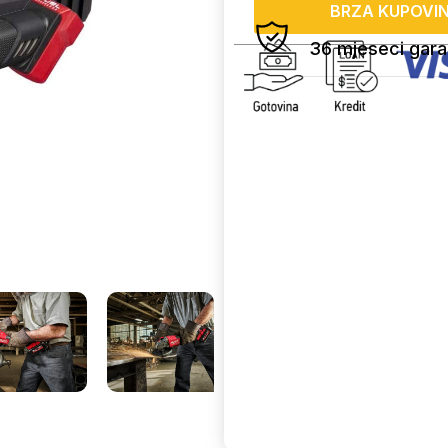
BRZA KUPOVI
36 mjeseci gara
Uporedi