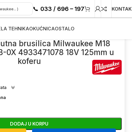
📞
033 / 696 – 197
KONTAK
ELA TEHNIKA
OKUĆNICA
OSTALO
5XPDB-0X 4933471078 18V 125mm u koferu
utna brusilica Milwaukee M18
-0X 4933471078 18V 125mm u
koferu
rata
ana
DODAJ U KORPU