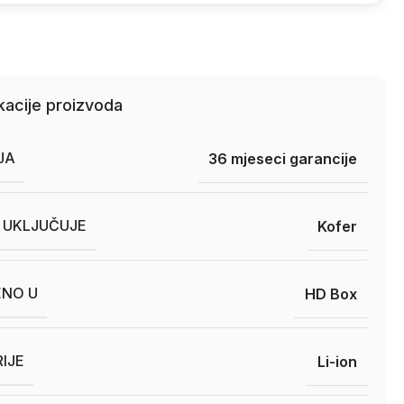
kacije proizvoda
JA
36 mjeseci garancije
 UKLJUČUJE
Kofer
ENO U
HD Box
RIJE
Li-ion