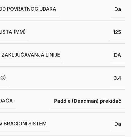
 OD POVRATNOG UDARA
Da
LISTA (MM)
125
 ZAKLJUČAVANJA LINIJE
DA
KG)
3.4
IDAČA
Paddle (Deadman) prekidač
VIBRACIONI SISTEM
Da