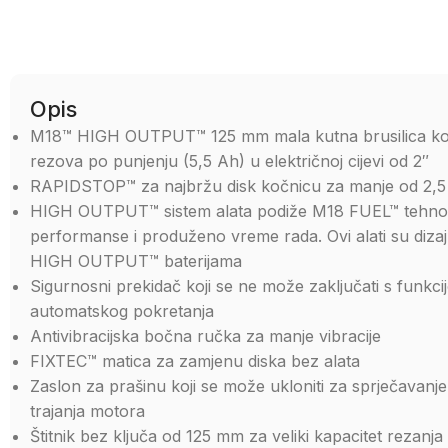
Opis
M18™ HIGH OUTPUT™ 125 mm mala kutna brusilica koja 
rezova po punjenju (5,5 Ah) u električnoj cijevi od 2″
RAPIDSTOP™ za najbržu disk kočnicu za manje od 2,5 se
HIGH OUTPUT™ sistem alata podiže M18 FUEL™ tehnolo
performanse i produženo vreme rada. Ovi alati su dizaj
HIGH OUTPUT™ baterijama
Sigurnosni prekidač koji se ne može zaključati s funkci
automatskog pokretanja
Antivibracijska bočna ručka za manje vibracije
FIXTEC™ matica za zamjenu diska bez alata
Zaslon za prašinu koji se može ukloniti za sprječavanje
trajanja motora
Štitnik bez ključa od 125 mm za veliki kapacitet rezanj