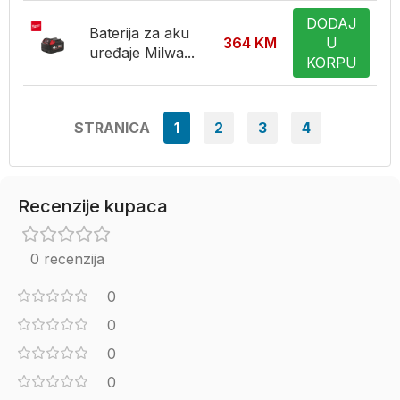
DODAJ
Baterija za aku
364
KM
U
uređaje Milwa...
KORPU
STRANICA
1
2
3
4
Recenzije kupaca
0 recenzija
0
0
0
0