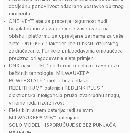
dosljednu ponovljivost odabrane postavke obrtnog
momenta
ONE-KEY™ alat za praćenje i sigurnost nudi
besplatnu mrežu za praćenje zasnovanu na
oblaku i platformu za upravljanje zalihama za vaše
alate. ONE-KEY™ također ima funkciju daljinskog
zaključavanja. Funkcija prilagođavanja omogućava
precizno prilagođavanje alata primjeni
DNK naše FUEL™ platforme redefinira ravnotežu
bežičnih tehnologija. MILWAUKEE®
POWERSTATE™ motor bez četkica,
REDLITHIUM™ baterija i REDLINK PLUS™
elektronska inteligencija pruža izvanrednu snagu,
vrijeme rada i izdržljivost
Fleksibilni sistem baterija: radi sa svim
MILWAUKEE® M18™ baterijama
SOLO MODEL – ISPORUČUJE SE BEZ PUNJAČA I
BATERIJE