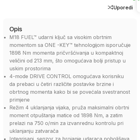
Uporedi
Opis
M18 FUEL™ udarni ključ sa visokim obrtnim
momentom sa ONE -KEY™ tehnologijom isporučuje
1898 Nm momenta pričvršćivanja u kompaktnoj
veličini od 213 mm, što omogućava bolji pristup u
uskim prostorima
4-mode DRIVE CONTROL omogućava korisniku
da prebaci u četiri različite postavke brzine i
obrtnog momenta kako bi se povećala svestranost
primjene
Režim 4 uklanjanja vijaka, pruža maksimalni obrtni
moment otpuštanja matice od 1898 Nm, a zatim
prelazi na 750 o/min za izvanrednu kontrolu pri
uklanjanju zatvarača
Integrisani senzor za brojanje udaraca poboljšava