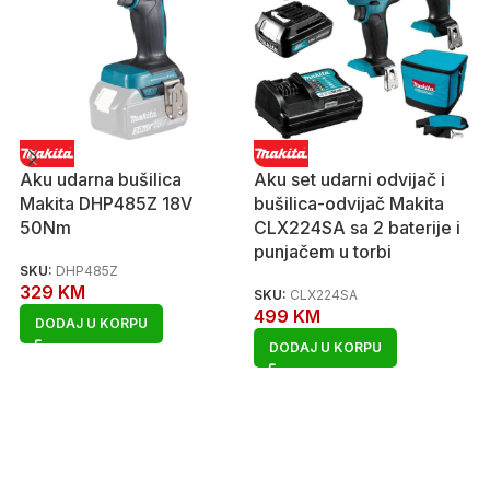
Aku udarna bušilica
Aku set udarni odvijač i
Makita DHP485Z 18V
bušilica-odvijač Makita
50Nm
CLX224SA sa 2 baterije i
punjačem u torbi
SKU:
DHP485Z
329
KM
SKU:
CLX224SA
499
KM
DODAJ U KORPU
DODAJ U KORPU