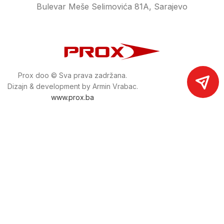
Bulevar Meše Selimovića 81A, Sarajevo
Prox doo © Sva prava zadržana.
Dizajn & development by Armin Vrabac.
www.prox.ba
Pratite nas na društvenim mrežama
proxdoo
Najveća trgovina mašina i alata u
Bosni i Hercegovini.