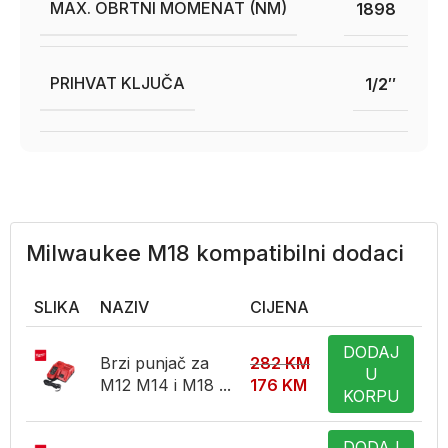
MAX. OBRTNI MOMENAT (NM)
1898
PRIHVAT KLJUČA
1/2″
Milwaukee M18 kompatibilni dodaci
SLIKA
NAZIV
CIJENA
DODAJ
Brzi punjač za
282
KM
U
M12 M14 i M18 ...
176
KM
KORPU
DODAJ