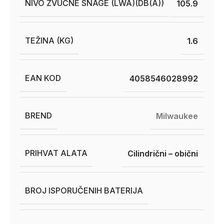
NIVO ZVUČNE SNAGE (LWA)(DB(A))
105.9
TEŽINA (KG)
1.6
EAN KOD
4058546028992
BREND
Milwaukee
PRIHVAT ALATA
Cilindrični – obični
BROJ ISPORUČENIH BATERIJA