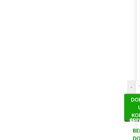
-
DO
KO
KUP
BRZ
BE
DO