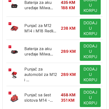
Baterija za aku
435
KM
U
uređaje Milwa...
188
KM
KORPU
DODAJ
Punjač za M12
238
KM
U
M14 i M18 Redli...
KORPU
DODAJ
Baterija za aku
289
KM
U
uređaje Milwa...
KORPU
Punjač za
DODAJ
automobil za M12
289
KM
U
i ...
KORPU
DODAJ
Punjač sa šest
458
KM
U
slotova M14 -...
351
KM
KORPU