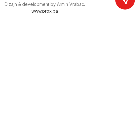
Dizajn & development by Armin Vrabac.
www.prox.ba
Pratite nas na društvenim mrežama
proxdoo
Najveća trgovina mašina i alata u
Bosni i Hercegovini.
Tri prodajne lokacije alata i mašina u Sarajevu.
Više od 800 kategorija alata i mašina u kojima ćete pronaći
sve sortirano i raspoređeno, sa preko 22 000 artikala u
ponudi. Zastupamo i nudimo više od 230 brendova !
Dostava u cijeloj BiH za 24/48h.