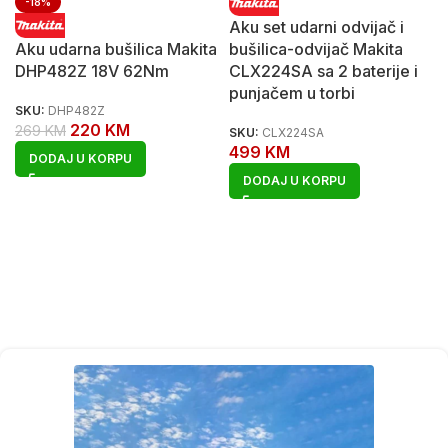
-18%
Aku set udarni odvijač i
Aku udarna bušilica Makita
bušilica-odvijač Makita
DHP482Z 18V 62Nm
CLX224SA sa 2 baterije i
punjačem u torbi
SKU:
DHP482Z
220
KM
269
KM
SKU:
CLX224SA
499
KM
DODAJ U KORPU
DODAJ U KORPU