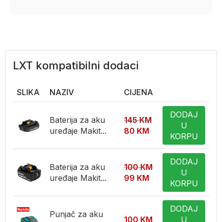
LXT kompatibilni dodaci
SLIKA
NAZIV
CIJENA
DODAJ
Baterija za aku
145
KM
U
uređaje Makit...
80
KM
KORPU
DODAJ
Baterija za aku
100
KM
U
uređaje Makit...
99
KM
KORPU
DODAJ
Punjač za aku
100
KM
U