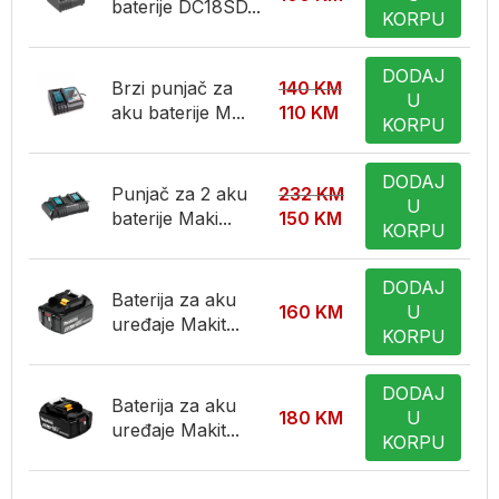
baterije DC18SD...
KORPU
DODAJ
Brzi punjač za
140
KM
U
aku baterije M...
110
KM
KORPU
DODAJ
Punjač za 2 aku
232
KM
U
baterije Maki...
150
KM
KORPU
DODAJ
Baterija za aku
160
KM
U
uređaje Makit...
KORPU
DODAJ
Baterija za aku
180
KM
U
uređaje Makit...
KORPU