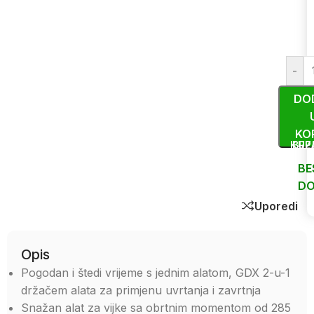
-
DO
KO
KUP
BRZ
BE
DO
Uporedi
Opis
Pogodan i štedi vrijeme s jednim alatom, GDX 2-u-1
držačem alata za primjenu uvrtanja i zavrtnja
Snažan alat za vijke sa obrtnim momentom od 285