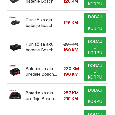
baterije Bosch ...
120
KM
KORPU
DODAJ
Punjač za aku
126
KM
U
baterije Bosch ...
KORPU
DODAJ
Punjač za aku
201
KM
U
baterije Bosch ...
160
KM
KORPU
DODAJ
Baterija za aku
230
KM
U
uređaje Bosch...
190
KM
KORPU
DODAJ
Baterija za aku
257
KM
U
uređaje Bosch...
210
KM
KORPU
DODAJ