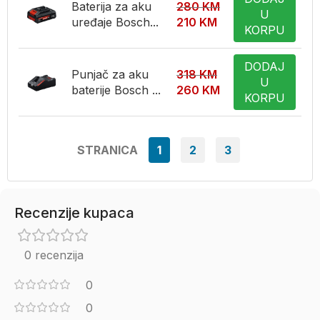
Baterija za aku
280
KM
U
uređaje Bosch...
210
KM
KORPU
DODAJ
Punjač za aku
318
KM
U
baterije Bosch ...
260
KM
KORPU
STRANICA
1
2
3
Recenzije kupaca
0 recenzija
0
0