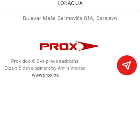
LOKACIJA
Bulevar Meše Selimovića 81A, Sarajevo
Prox doo © Sva prava zadržana.
Dizajn & development by Armin Vrabac.
www.prox.ba
Pratite nas na društvenim mrežama
proxdoo
Najveća trgovina mašina i alata u