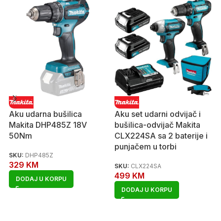
Aku udarna bušilica
Aku set udarni odvijač i
Makita DHP485Z 18V
bušilica-odvijač Makita
50Nm
CLX224SA sa 2 baterije i
punjačem u torbi
SKU:
DHP485Z
329
KM
SKU:
CLX224SA
499
KM
DODAJ U KORPU
DODAJ U KORPU