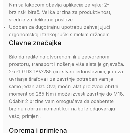
Nm sa lakoćom obavlja aplikacije za vijke; 2-
brzinski birač. Velika brzina za produktivnost,
srednja za delikatne poslove
Udoban za dugotrajnu upotrebu zahvaljujući
ergonomskoj i tankoj ručki s mekim držačem
Glavne značajke
Bilo da radite na otvorenom ili u zatvorenom
prostoru, transport i nošenje više alata je gnjavaža.
2-u-1 GDX 18V-285 čini stvari jednostavnim, jer i za
uvrtanje šrafova i za zavrtnje potreban vam je
samo jedan alat. Ovaj moćni alat proizvodi obrtni
moment od 285 Nm i može izvesti zavrtnje do M18.
Odabir 2 brzine vam omogućava da odaberete
brzinu i obrtni moment koji najbolje odgovaraju
vašoj primjeni.
Oprema i primjena