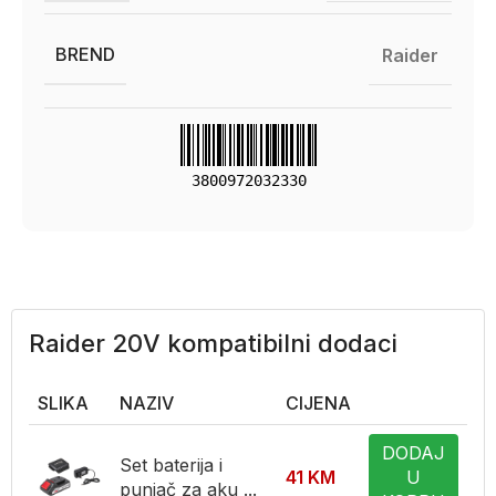
BREND
Raider
3800972032330
Raider 20V kompatibilni dodaci
SLIKA
NAZIV
CIJENA
DODAJ
Set baterija i
41
KM
U
punjač za aku ...