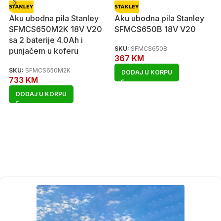
Aku ubodna pila Stanley
Aku ubodna pila Stanley
SFMCS650M2K 18V V20
SFMCS650B 18V V20
sa 2 baterije 4.0Ah i
SKU:
SFMCS650B
punjačem u koferu
367
KM
SKU:
SFMCS650M2K
DODAJ U KORPU
733
KM
DODAJ U KORPU