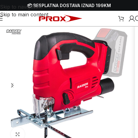
📦 BESPLATNA DOSTAVA IZNAD 199KM
Skip to navigation
Skip to main content
hop
/
Alati
/
Pile za obradu drveta i metala
/
Aku pile
/
Aku ubodne pile
Uvećaj sliku