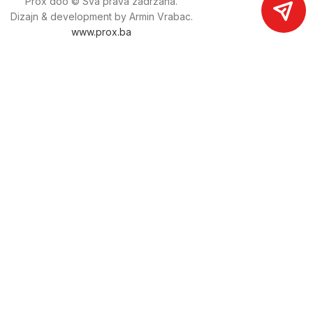
Prox doo © Sva prava zadržana.
Dizajn & development by Armin Vrabac.
www.prox.ba
Pratite nas na društvenim mrežama
proxdoo
Najveća trgovina mašina i alata u
Bosni i Hercegovini.
Tri prodajne lokacije alata i mašina u Sarajevu.
Više od 800 kategorija alata i mašina u kojima ćete pronaći
sve sortirano i raspoređeno, sa preko 22 000 artikala u
ponudi. Zastupamo i nudimo više od 230 brendova !