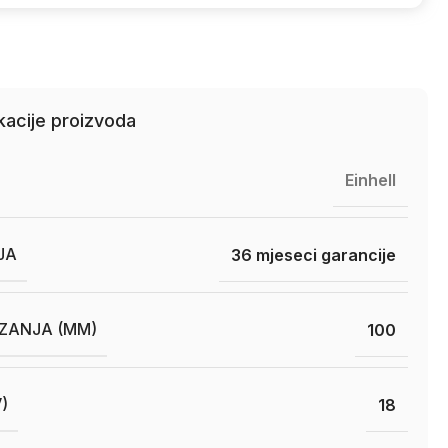
kacije proizvoda
Einhell
JA
36 mjeseci garancije
EZANJA (MM)
100
)
18