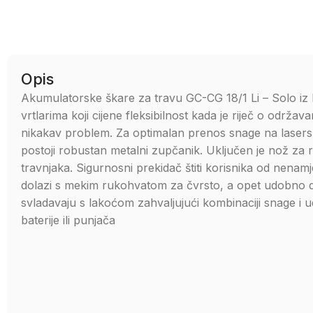
Opis
Akumulatorske škare za travu GC-CG 18/1 Li – Solo iz E
vrtlarima koji cijene fleksibilnost kada je riječ o održav
nikakav problem. Za optimalan prenos snage na lasersk
postoji robustan metalni zupčanik. Uključen je nož za
travnjaka. Sigurnosni prekidač štiti korisnika od nena
dolazi s mekim rukohvatom za čvrsto, a opet udobno dr
svladavaju s lakoćom zahvaljujući kombinaciji snage i 
baterije ili punjača