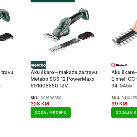
 travu
Aku škare – makaze za travu
Aku škare-
Metabo SGS 12 PowerMaxx
Einhell GC
m
601608850 12V
3410455
SKU:
601608850
SKU:
341045
328
KM
99
KM
DODAJ U KORPU
DODAJ U 