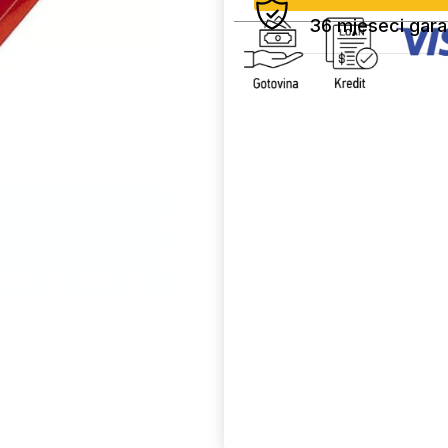
36 mjeseci gara
Uporedi