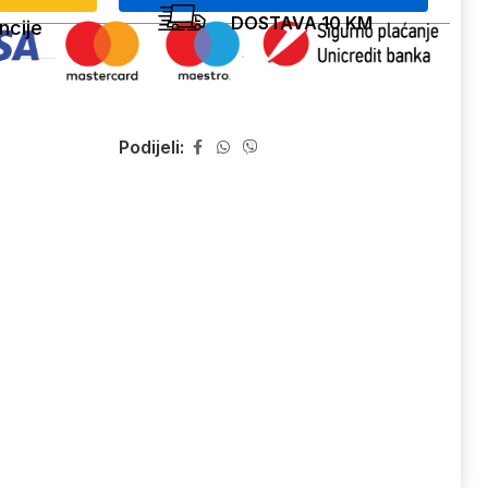
DOSTAVA 10 KM
ncije
Podijeli: