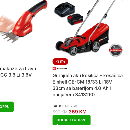
-38%
makaze za travu
-CG 3.6 Li 3.6V
Gurajuća aku kosilica – kosačica
Einhell GE-CM 18/33 Li 18V
33cm sa baterijom 4.0 Ah i
5
punjačem 3413260
SKU:
3413260
KORPU
369
KM
599
KM
DODAJ U KORPU