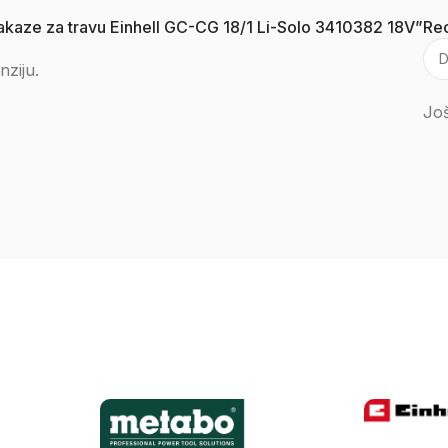
makaze za travu Einhell GC-CG 18/1 Li-Solo 3410382 18V”
Rec
nziju.
Još