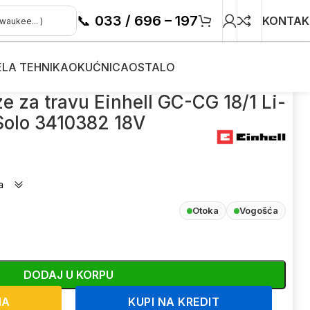
📞
033 / 696 – 197
KONTAK
ELA TEHNIKA
OKUĆNICA
OSTALO
G 18/1 Li-Solo 3410382 18V
 za travu Einhell GC-CG 18/1 Li-
Solo 3410382 18V
a
Otoka
Vogošća
DODAJ U KORPU
NA
KUPI NA KREDIT