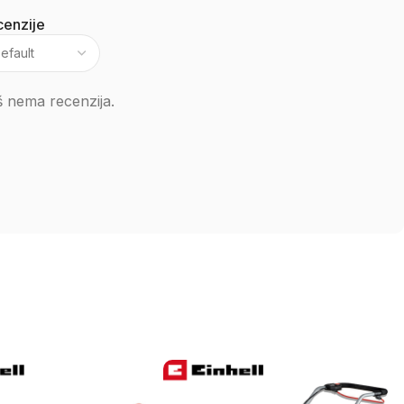
enzije
 nema recenzija.