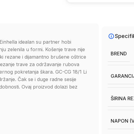
Specifi
inhella idealan su partner hobi
anju zelenila u formi. Košenje trave nije
BREND
i rezane i dijamantno brušene oštrice
 rezanje trave za održavanje rubova
mjernog pokretanja škara. GC-CG 18/1 Li
GARANCI
žanje. Čak se i duge radne sesije
udobnosti. Ovaj proizvod dolazi bez
ŠIRINA R
NAPON (V