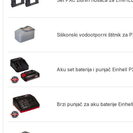
Set PXC zidnih nosača za EINHE
Silikonski vodootporni štitnik za 
Aku set baterija i punjač Einhell
Brzi punjač za aku baterije Einh