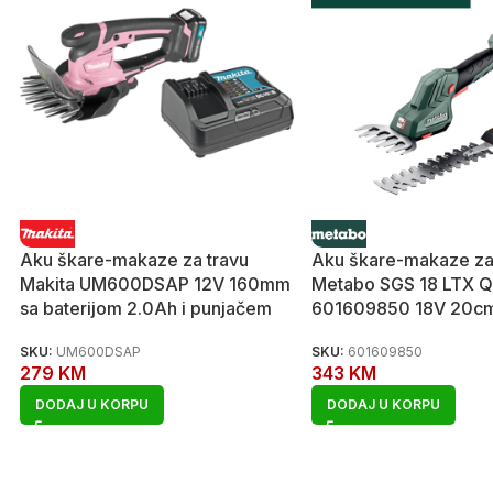
Aku škare-makaze za travu
Aku škare-makaze za
Makita UM600DSAP 12V 160mm
Metabo SGS 18 LTX Q
sa baterijom 2.0Ah i punjačem
601609850 18V 20c
SKU:
UM600DSAP
SKU:
601609850
279
KM
343
KM
DODAJ U KORPU
DODAJ U KORPU