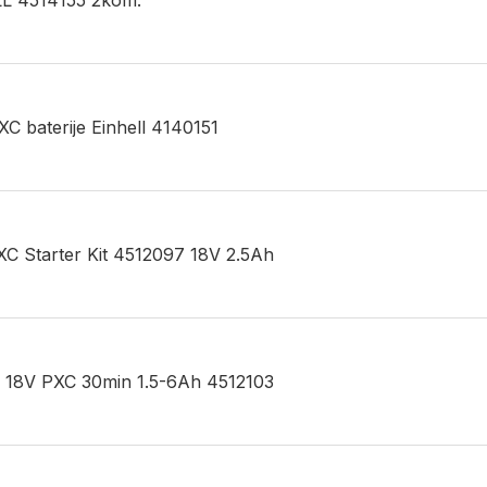
LL 4514155 2kom.
PXC baterije Einhell 4140151
 PXC Starter Kit 4512097 18V 2.5Ah
ell 18V PXC 30min 1.5-6Ah 4512103