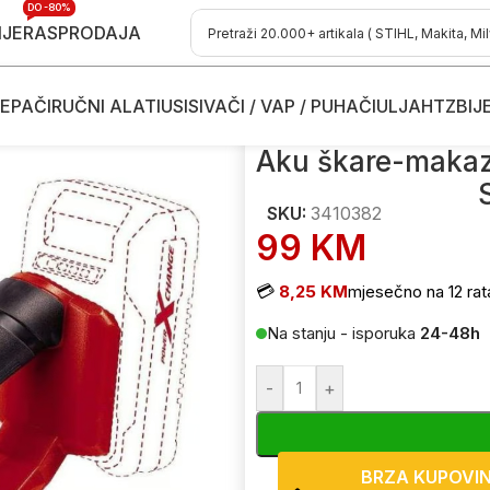
DO -80%
IJE
RASPRODAJA
EPAČI
RUČNI ALATI
USISIVAČI / VAP / PUHAČI
ULJA
HTZ
BIJ
kare - makaze za travu
/
Aku škare-makaze za travu Einhell GC-C
Aku škare-makaze
SKU:
3410382
99
KM
💳
8,25 KM
mjesečno na 12 rat
Na stanju - isporuka
24-48h
-
+
BRZA KUPOVI