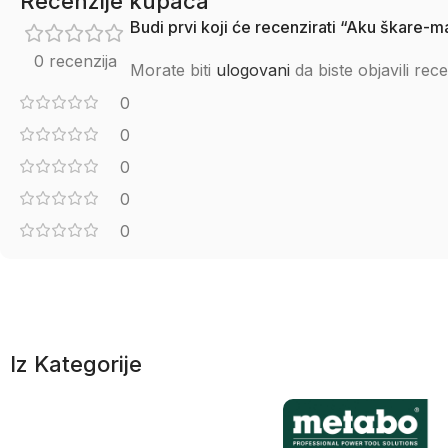
Recenzije kupaca
Budi prvi koji će recenzirati “Aku škare-
0 recenzija
Morate biti
ulogovani
da biste objavili rece
0
0
0
0
0
Iz Kategorije