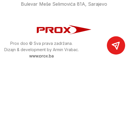
Bulevar Meše Selimovića 81A, Sarajevo
Prox doo © Sva prava zadržana.
Dizajn & development by Armin Vrabac.
www.prox.ba
Pratite nas na društvenim mrežama
proxdoo
Najveća trgovina mašina i alata u
Bosni i Hercegovini.