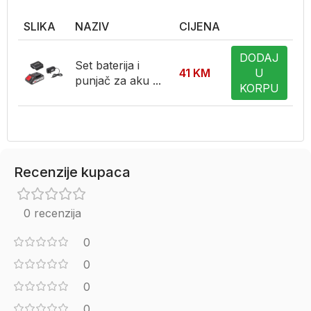
SLIKA
NAZIV
CIJENA
DODAJ
Set baterija i
41
KM
U
punjač za aku ...
KORPU
Recenzije kupaca
0 recenzija
0
0
0
0