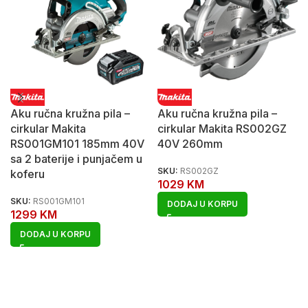
Aku ručna kružna pila –
Aku ručna kružna pila –
cirkular Makita
cirkular Makita RS002GZ
RS001GM101 185mm 40V
40V 260mm
sa 2 baterije i punjačem u
SKU:
RS002GZ
koferu
1029
KM
SKU:
RS001GM101
DODAJ U KORPU
1299
KM
DODAJ U KORPU