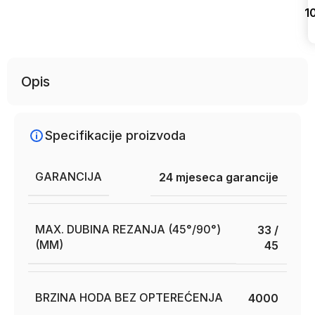
1
Uporedi
Opis
Specifikacije proizvoda
GARANCIJA
24 mjeseca garancije
MAX. DUBINA REZANJA (45°/90°)
33 /
(MM)
45
BRZINA HODA BEZ OPTEREĆENJA
4000