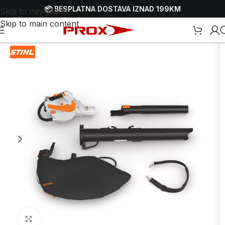
📦 BESPLATNA DOSTAVA IZNAD 199KM
Skip to navigation
Skip to main content
 puhači-duvači i usisivači lišća
/
Aku puhači-duvači - usisivači lišća
Uvećaj sliku