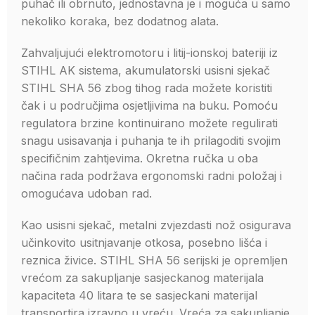
puhač ili obrnuto, jednostavna je i moguća u samo
nekoliko koraka, bez dodatnog alata.
Zahvaljujući elektromotoru i litij-ionskoj bateriji iz
STIHL AK sistema, akumulatorski usisni sjekač
STIHL SHA 56 z
bog tihog rada možete koristiti
čak i u područjima osjetljivima na buku. Pomoću
regulatora brzine kontinuirano možete regulirati
snagu usisavanja i puhanja te ih prilagoditi svojim
specifičnim zahtjevima. Okretna ručka u oba
načina rada podržava ergonomski radni položaj i
omogućava udoban rad.
Kao usisni sjekač, metalni zvjezdasti nož osigurava
učinkovito usitnjavanje otkosa, posebno lišća i
reznica živice.
STIHL SHA 56 serijski je opremljen
vrećom za sakupljanje sasjeckanog materijala
kapaciteta 40 litara te se sasjeckani materijal
transportira izravno u vreću. Vreća za sakupljanje