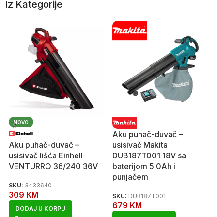
Iz Kategorije
NOVO
Aku puhač-duvač –
Aku puhač-duvač –
usisivač Makita
usisivač lišća Einhell
DUB187T001 18V sa
VENTURRO 36/240 36V
baterijom 5.0Ah i
punjačem
SKU:
3433640
309
KM
SKU:
DUB187T001
679
KM
DODAJ U KORPU