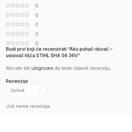
0
0
0
0
0
Budi prvi koji će recenzirati “Aku puhač-duvač –
usisivač lišća STIHL SHA 56 36V”
Morate biti
ulogovani
da biste objavili recenziju.
Recenzije
Još nema recenzija.