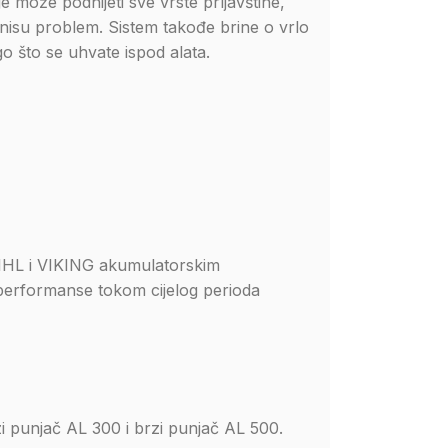
može podnijeti sve vrste prljavštine,
r nisu problem. Sistem takođe brine o vrlo
go što se uhvate ispod alata.
STIHL i VIKING akumulatorskim
e performanse tokom cijelog perioda
i punjač AL 300 i brzi punjač AL 500.