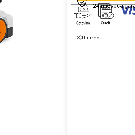
24 mjeseca gara
Uporedi