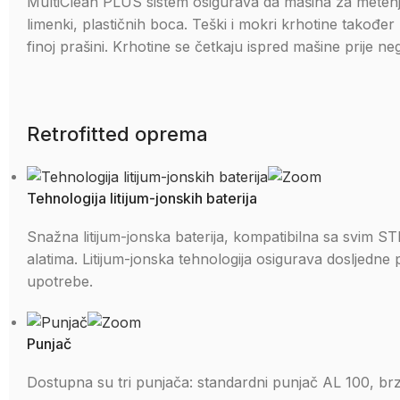
MultiClean PLUS sistem osigurava da mašina za metenje 
limenki, plastičnih boca. Teški i mokri krhotine takođe
finoj prašini. Krhotine se četkaju ispred mašine prije ne
Retrofitted oprema
Tehnologija litijum-jonskih baterija
Snažna litijum-jonska baterija, kompatibilna sa svim 
alatima. Litijum-jonska tehnologija osigurava dosljedn
upotrebe.
Punjač
Dostupna su tri punjača: standardni punjač AL 100, brz