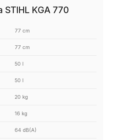
ma STIHL KGA 770
77 cm
77 cm
50 l
50 l
20 kg
16 kg
64 dB(A)