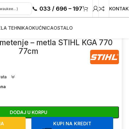
📞
033 / 696 – 197
KONTAK
ELA TEHNIKA
OKUĆNICA
OSTALO
70 77cm
metenje – metla STIHL KGA 770
77cm
rata
ana
DODAJ U KORPU
NA
KUPI NA KREDIT