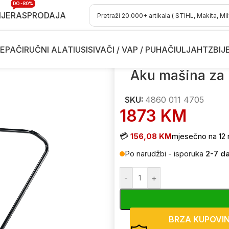
DO -80%
IJE
RASPRODAJA
EPAČI
RUČNI ALATI
USISIVAČI / VAP / PUHAČI
ULJA
HTZ
BIJ
za metenje - metle
/
Aku mašina za metenje – metla STIHL KGA 7
Aku mašina za 
SKU:
4860 011 4705
1873
KM
💳
156,08 KM
mjesečno na 12 
Po narudžbi - isporuka
2-7 d
-
+
BRZA KUPOVI