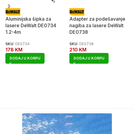
Aluminijska šipka za
Adapter za podešavanje
lasere DeWalt DE0734
nagiba za lasere DeWalt
1.2-4m
DE0738
SKU:
DE0734
SKU:
DE0738
178
KM
210
KM
DODAJ U KORPU
DODAJ U KORPU