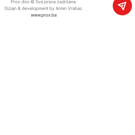
Prox doo © Sva prava zadržana.
Dizajn & development by Armin Vrabac.
www.prox.ba
Pratite nas na društvenim mrežama
proxdoo
Najveća trgovina mašina i alata u
Bosni i Hercegovini.
Tri prodajne lokacije alata i mašina u Sarajevu.
Više od 800 kategorija alata i mašina u kojima ćete pronaći
sve sortirano i raspoređeno, sa preko 22 000 artikala u
ponudi. Zastupamo i nudimo više od 230 brendova !