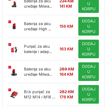
Baterija za aku
234
KM
U
uređaje Milwa...
141
KM
KORPU
DODAJ
Baterija za aku
156
KM
U
uređaje High ...
KORPU
DODAJ
Punjač za aku
163
KM
U
baterije i adap...
KORPU
DODAJ
Baterija za aku
289
KM
U
uređaje Milwa...
164
KM
KORPU
DODAJ
Brzi punjač za
282
KM
U
M12 M14 i M18 ...
176
KM
KORPU