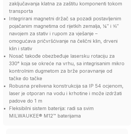
zaključavanja klatna za zaštitu komponenti tokom
transporta
Integrirani magnetni držač sa pozadi postavljenim
pojačanim magnetima od rijetkih zemalja, ¼″ i ⅝″
navojem za stativ i rupom za vješanje –
omogućava pričvršćivanje na čelični klin, drveni
klin i stativ
Nosač takođe obezbeđuje lasersku rotaciju za
330° koja se okreće na vrhu, sa integrisanim mikro
kontrolnim dugmetom za brže poravnanje od
tačke do tačke
Robusna prelivena konstrukcija sa IP 54 ocjenom,
laser je otporan na vodu i krhotine i može izdržati
padove do 1 m
Fleksibilni sistem baterija: radi sa svim
MILWAUKEE® M12™ baterijama