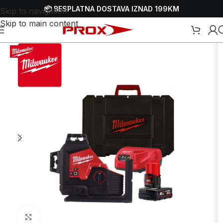
📦 BESPLATNA DOSTAVA IZNAD 199KM
Skip to navigation
Skip to main content
ebshop
/
Ručni alati
/
Mjerni alat
/
Laserski mjerni alati
/
Laserski niveliri
Uvećaj sliku