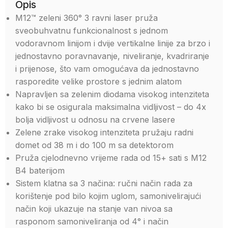
Opis
M12™ zeleni 360° 3 ravni laser pruža
sveobuhvatnu funkcionalnost s jednom
vodoravnom linijom i dvije vertikalne linije za brzo i
jednostavno poravnavanje, niveliranje, kvadriranje
i prijenose, što vam omogućava da jednostavno
rasporedite velike prostore s jednim alatom
Napravljen sa zelenim diodama visokog intenziteta
kako bi se osigurala maksimalna vidljivost – do 4x
bolja vidljivost u odnosu na crvene lasere
Zelene zrake visokog intenziteta pružaju radni
domet od 38 m i do 100 m sa detektorom
Pruža cjelodnevno vrijeme rada od 15+ sati s M12
B4 baterijom
Sistem klatna sa 3 načina: ručni način rada za
korištenje pod bilo kojim uglom, samonivelirajući
način koji ukazuje na stanje van nivoa sa
rasponom samoniveliranja od 4° i način