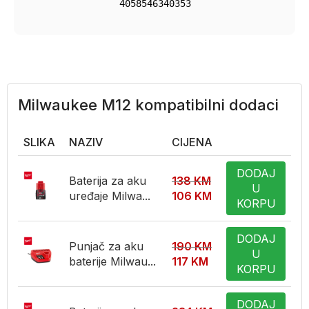
4058546340353
Milwaukee M12 kompatibilni dodaci
SLIKA
NAZIV
CIJENA
DODAJ
Baterija za aku
138
KM
U
uređaje Milwa...
106
KM
KORPU
DODAJ
Punjač za aku
190
KM
U
baterije Milwau...
117
KM
KORPU
DODAJ